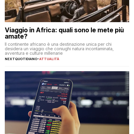
Viaggio in Africa: quali sono le mete più
amate?
Il continente africano è una destinazione unica per chi
desidera un viaggio che coniughi natura incontaminata,
avventura e culture millenarie
NEXTQUOTIDIANO
-
ATTUALITÀ