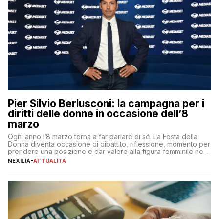
Pier Silvio Berlusconi: la campagna per i
diritti delle donne in occasione dell’8
marzo
Ogni anno l’8 marzo torna a far parlare di sé. La Festa della
Donna diventa occasione di dibattito, riflessione, momento per
prendere una posizione e dar valore alla figura femminile nella
sua complessità e crucialità. A lanciare un messaggio “forte e
NEXILIA
-
ATTUALITÀ
chiaro” quest’anno è stato anche Pier Silvio Berlusconi,
amministratore delegato di Mediaset, che ha […]