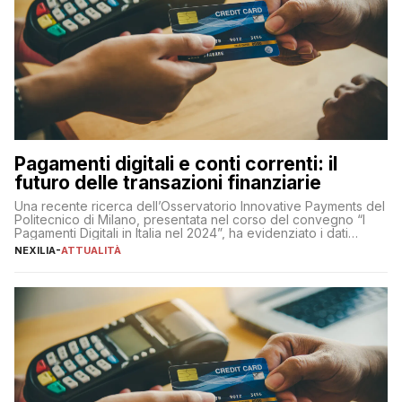
Pagamenti digitali e conti correnti: il
futuro delle transazioni finanziarie
Una recente ricerca dell’Osservatorio Innovative Payments del
Politecnico di Milano, presentata nel corso del convegno “I
Pagamenti Digitali in Italia nel 2024”, ha evidenziato i dati
definitivi del primo semestre 2024 relativamente alle
NEXILIA
-
ATTUALITÀ
transazioni dei pagamenti digitali con carta nel nostro Paese:
223 miliardi di euro. Si ritiene che il totale relativo ai 12 mesi […]