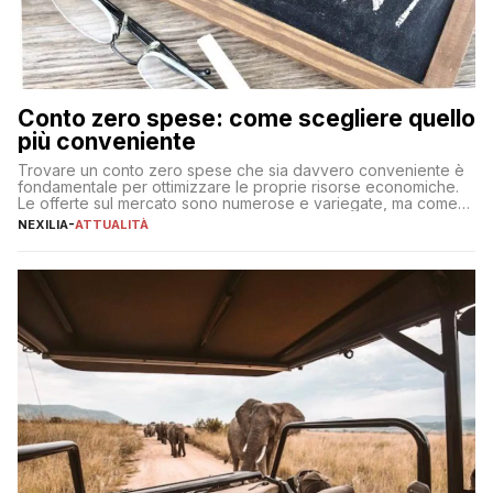
Conto zero spese: come scegliere quello
più conveniente
Trovare un conto zero spese che sia davvero conveniente è
fondamentale per ottimizzare le proprie risorse economiche.
Le offerte sul mercato sono numerose e variegate, ma come
individuare quella più adatta alle proprie esigenze senza
NEXILIA
-
ATTUALITÀ
incorrere in costi nascosti? Optare per un conto zero spese
significa eliminare le spese di gestione che spesso incidono
sul […]