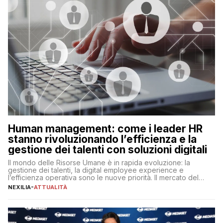
Human management: come i leader HR
stanno rivoluzionando l’efficienza e la
gestione dei talenti con soluzioni digitali
Il mondo delle Risorse Umane è in rapida evoluzione: la
gestione dei talenti, la digital employee experience e
l’efficienza operativa sono le nuove priorità. Il mercato del
lavoro, d’altra parte, è sempre più competitivo con una lotta
NEXILIA
-
ATTUALITÀ
per aggiudicarsi i talenti più validi che si intensifica e le
aspettative dei dipendenti in continua evoluzione. I […]