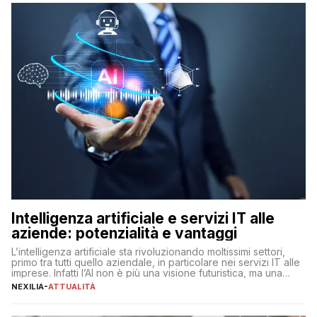
Intelligenza artificiale e servizi IT alle
aziende: potenzialità e vantaggi
L’intelligenza artificiale sta rivoluzionando moltissimi settori,
primo tra tutti quello aziendale, in particolare nei servizi IT alle
imprese. Infatti l’AI non è più una visione futuristica, ma una
realtà operativa che sta portando a un cambio significativo in
NEXILIA
-
ATTUALITÀ
ogni ambito. L’inserimento delle tecnologie di intelligenza
artificiale porta non solo all’ottimizzazione di diverse
operazioni, bensì comporta […]