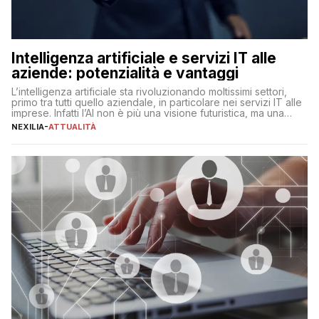
Intelligenza artificiale e servizi IT alle
aziende: potenzialità e vantaggi
L’intelligenza artificiale sta rivoluzionando moltissimi settori,
primo tra tutti quello aziendale, in particolare nei servizi IT alle
imprese. Infatti l’AI non è più una visione futuristica, ma una
realtà operativa che sta portando a un cambio significativo in
NEXILIA
-
ATTUALITÀ
ogni ambito. L’inserimento delle tecnologie di intelligenza
artificiale porta non solo all’ottimizzazione di diverse
operazioni, bensì comporta […]