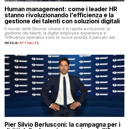
Human management: come i leader HR
stanno rivoluzionando l’efficienza e la
gestione dei talenti con soluzioni digitali
Il mondo delle Risorse Umane è in rapida evoluzione: la
gestione dei talenti, la digital employee experience e
l’efficienza operativa sono le nuove priorità. Il mercato del
lavoro, d’altra parte, è sempre più competitivo con una lotta
NEXILIA
-
ATTUALITÀ
per aggiudicarsi i talenti più validi che si intensifica e le
aspettative dei dipendenti in continua evoluzione. I […]
Pier Silvio Berlusconi: la campagna per i