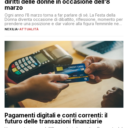
diritti delle donne in occasione dell’8
marzo
Ogni anno l’8 marzo torna a far parlare di sé. La Festa della
Donna diventa occasione di dibattito, riflessione, momento per
prendere una posizione e dar valore alla figura femminile nella
sua complessità e crucialità. A lanciare un messaggio “forte e
NEXILIA
-
ATTUALITÀ
chiaro” quest’anno è stato anche Pier Silvio Berlusconi,
amministratore delegato di Mediaset, che ha […]
Pagamenti digitali e conti correnti: il
futuro delle transazioni finanziarie