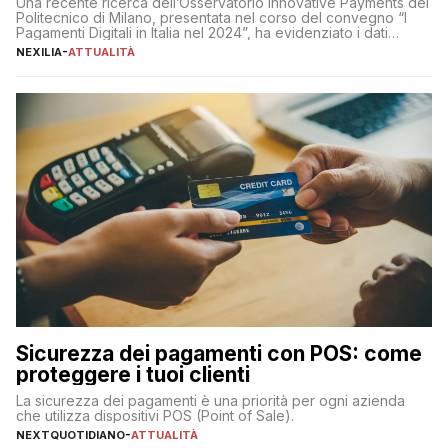
Una recente ricerca dell’Osservatorio Innovative Payments del
Politecnico di Milano, presentata nel corso del convegno “I
Pagamenti Digitali in Italia nel 2024”, ha evidenziato i dati
definitivi del primo semestre 2024 relativamente alle
NEXILIA
-
ATTUALITÀ
transazioni dei pagamenti digitali con carta nel nostro Paese:
223 miliardi di euro. Si ritiene che il totale relativo ai 12 mesi […]
Sicurezza dei pagamenti con POS: come
proteggere i tuoi clienti
La sicurezza dei pagamenti è una priorità per ogni azienda
che utilizza dispositivi POS (Point of Sale).
NEXTQUOTIDIANO
-
ATTUALITÀ