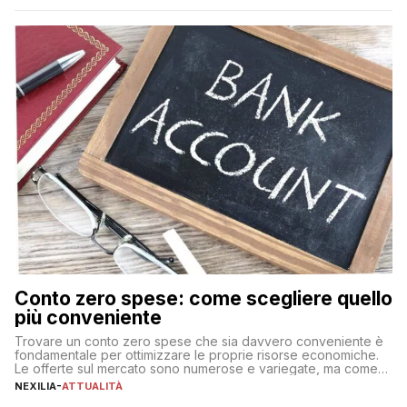
Conto zero spese: come scegliere quello
più conveniente
Trovare un conto zero spese che sia davvero conveniente è
fondamentale per ottimizzare le proprie risorse economiche.
Le offerte sul mercato sono numerose e variegate, ma come
individuare quella più adatta alle proprie esigenze senza
NEXILIA
-
ATTUALITÀ
incorrere in costi nascosti? Optare per un conto zero spese