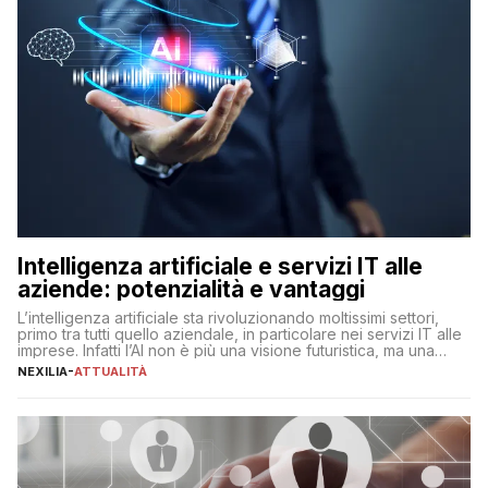
Intelligenza artificiale e servizi IT alle
aziende: potenzialità e vantaggi
L’intelligenza artificiale sta rivoluzionando moltissimi settori,
primo tra tutti quello aziendale, in particolare nei servizi IT alle
imprese. Infatti l’AI non è più una visione futuristica, ma una
realtà operativa che sta portando a un cambio significativo in
NEXILIA
-
ATTUALITÀ
ogni ambito. L’inserimento delle tecnologie di intelligenza
artificiale porta non solo all’ottimizzazione di diverse
operazioni, bensì comporta […]