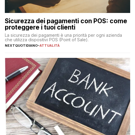
Sicurezza dei pagamenti con POS: come
proteggere i tuoi clienti
La sicurezza dei pagamenti è una priorità per ogni azienda
che utilizza dispositivi POS (Point of Sale).
NEXTQUOTIDIANO
-
ATTUALITÀ