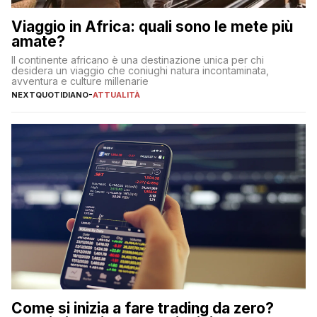
Viaggio in Africa: quali sono le mete più
amate?
Il continente africano è una destinazione unica per chi
desidera un viaggio che coniughi natura incontaminata,
avventura e culture millenarie
NEXTQUOTIDIANO
-
ATTUALITÀ
Come si inizia a fare trading da zero?