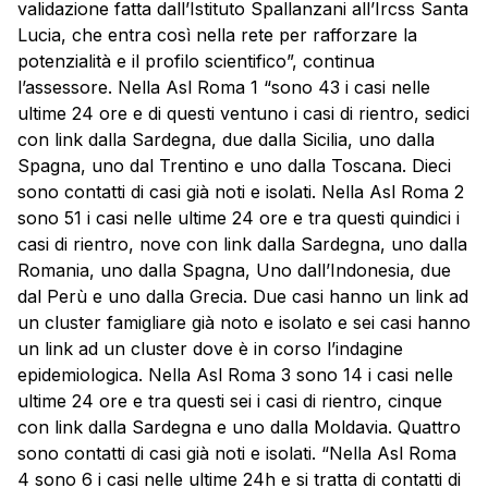
validazione fatta dall’Istituto Spallanzani all’Ircss Santa
Lucia, che entra così nella rete per rafforzare la
potenzialità e il profilo scientifico”, continua
l’assessore. Nella Asl Roma 1 “sono 43 i casi nelle
ultime 24 ore e di questi ventuno i casi di rientro, sedici
con link dalla Sardegna, due dalla Sicilia, uno dalla
Spagna, uno dal Trentino e uno dalla Toscana. Dieci
sono contatti di casi già noti e isolati. Nella Asl Roma 2
sono 51 i casi nelle ultime 24 ore e tra questi quindici i
casi di rientro, nove con link dalla Sardegna, uno dalla
Romania, uno dalla Spagna, Uno dall’Indonesia, due
dal Perù e uno dalla Grecia. Due casi hanno un link ad
un cluster famigliare già noto e isolato e sei casi hanno
un link ad un cluster dove è in corso l’indagine
epidemiologica. Nella Asl Roma 3 sono 14 i casi nelle
ultime 24 ore e tra questi sei i casi di rientro, cinque
con link dalla Sardegna e uno dalla Moldavia. Quattro
sono contatti di casi già noti e isolati. “Nella Asl Roma
4 sono 6 i casi nelle ultime 24h e si tratta di contatti di