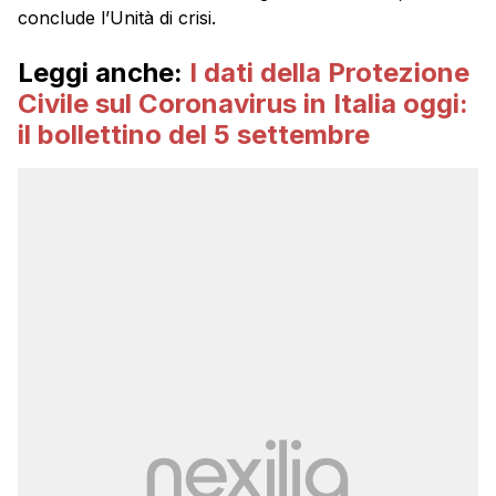
conclude l’Unità di crisi.
Leggi anche:
I dati della Protezione
Civile sul Coronavirus in Italia oggi:
il bollettino del 5 settembre