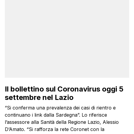
Il bollettino sul Coronavirus oggi 5
settembre nel Lazio
“Si conferma una prevalenza dei casi di rientro e
continuano i link dalla Sardegna”. Lo riferisce
l’assessore alla Sanità della Regione
Lazio
, Alessio
D’Amato. “Si rafforza la rete Coronet con la