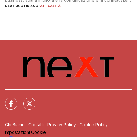
degli utenti
NEXTQUOTIDIANO
-
ATTUALITÀ
Chi Siamo
Contatti
Privacy Policy
Cookie Policy
Impostazioni Cookie