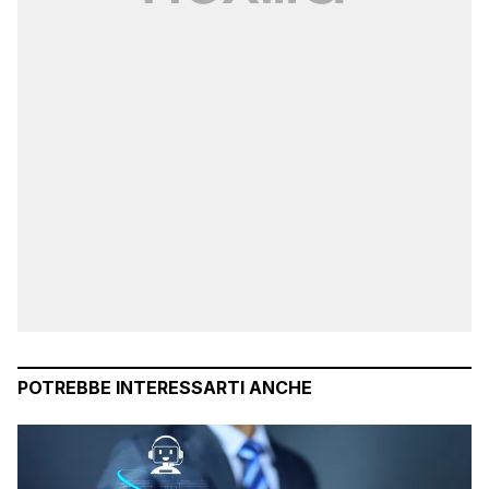
POTREBBE INTERESSARTI ANCHE