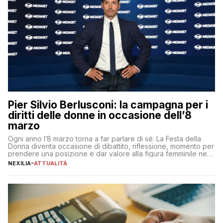
Pier Silvio Berlusconi: la campagna per i
diritti delle donne in occasione dell’8
marzo
Ogni anno l’8 marzo torna a far parlare di sé. La Festa della
Donna diventa occasione di dibattito, riflessione, momento per
prendere una posizione e dar valore alla figura femminile nella
sua complessità e crucialità. A lanciare un messaggio “forte e
NEXILIA
-
ATTUALITÀ
chiaro” quest’anno è stato anche Pier Silvio Berlusconi,
amministratore delegato di Mediaset, che ha […]