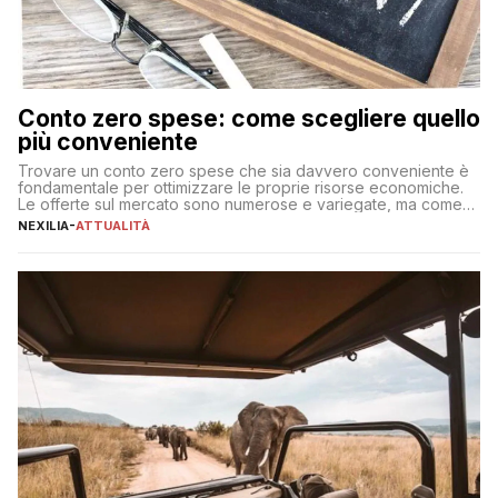
Conto zero spese: come scegliere quello
più conveniente
Trovare un conto zero spese che sia davvero conveniente è
fondamentale per ottimizzare le proprie risorse economiche.
Le offerte sul mercato sono numerose e variegate, ma come
individuare quella più adatta alle proprie esigenze senza
NEXILIA
-
ATTUALITÀ
incorrere in costi nascosti? Optare per un conto zero spese
significa eliminare le spese di gestione che spesso incidono
sul […]