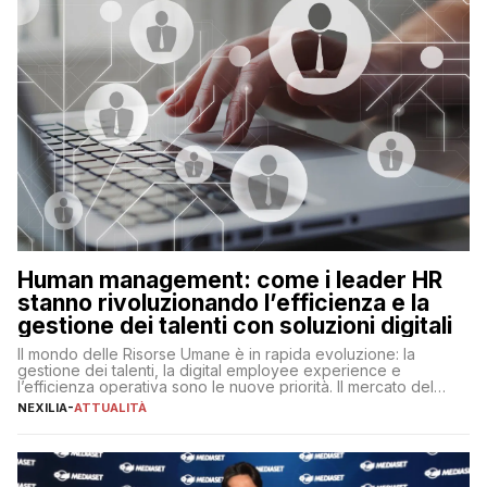
Human management: come i leader HR
stanno rivoluzionando l’efficienza e la
gestione dei talenti con soluzioni digitali
Il mondo delle Risorse Umane è in rapida evoluzione: la
gestione dei talenti, la digital employee experience e
l’efficienza operativa sono le nuove priorità. Il mercato del
lavoro, d’altra parte, è sempre più competitivo con una lotta
NEXILIA
-
ATTUALITÀ
per aggiudicarsi i talenti più validi che si intensifica e le
aspettative dei dipendenti in continua evoluzione. I […]