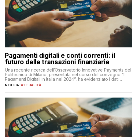
Pagamenti digitali e conti correnti: il
futuro delle transazioni finanziarie
Una recente ricerca dell’Osservatorio Innovative Payments del
Politecnico di Milano, presentata nel corso del convegno “I
Pagamenti Digitali in Italia nel 2024”, ha evidenziato i dati
definitivi del primo semestre 2024 relativamente alle
NEXILIA
-
ATTUALITÀ
transazioni dei pagamenti digitali con carta nel nostro Paese:
223 miliardi di euro. Si ritiene che il totale relativo ai 12 mesi […]