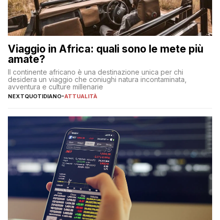
Viaggio in Africa: quali sono le mete più
amate?
Il continente africano è una destinazione unica per chi
desidera un viaggio che coniughi natura incontaminata,
avventura e culture millenarie
NEXTQUOTIDIANO
-
ATTUALITÀ