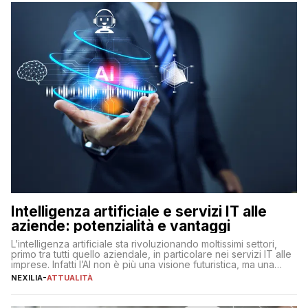
Intelligenza artificiale e servizi IT alle
aziende: potenzialità e vantaggi
L’intelligenza artificiale sta rivoluzionando moltissimi settori,
primo tra tutti quello aziendale, in particolare nei servizi IT alle
imprese. Infatti l’AI non è più una visione futuristica, ma una
realtà operativa che sta portando a un cambio significativo in
NEXILIA
-
ATTUALITÀ
ogni ambito. L’inserimento delle tecnologie di intelligenza
artificiale porta non solo all’ottimizzazione di diverse
operazioni, bensì comporta […]