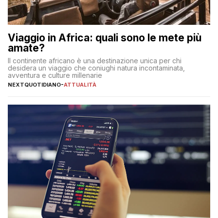
Viaggio in Africa: quali sono le mete più
amate?
Il continente africano è una destinazione unica per chi
desidera un viaggio che coniughi natura incontaminata,
avventura e culture millenarie
NEXTQUOTIDIANO
-
ATTUALITÀ