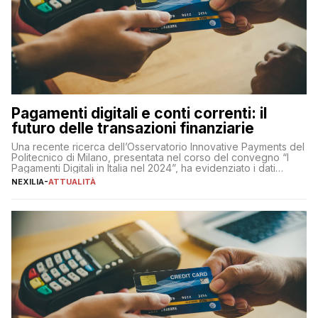
Pagamenti digitali e conti correnti: il
futuro delle transazioni finanziarie
Una recente ricerca dell’Osservatorio Innovative Payments del
Politecnico di Milano, presentata nel corso del convegno “I
Pagamenti Digitali in Italia nel 2024”, ha evidenziato i dati
definitivi del primo semestre 2024 relativamente alle
NEXILIA
-
ATTUALITÀ
transazioni dei pagamenti digitali con carta nel nostro Paese:
223 miliardi di euro. Si ritiene che il totale relativo ai 12 mesi […]