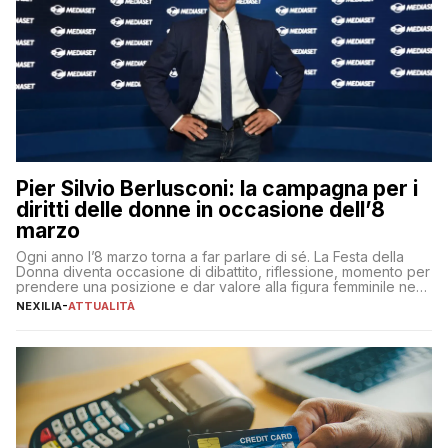
Pier Silvio Berlusconi: la campagna per i
diritti delle donne in occasione dell’8
marzo
Ogni anno l’8 marzo torna a far parlare di sé. La Festa della
Donna diventa occasione di dibattito, riflessione, momento per
prendere una posizione e dar valore alla figura femminile nella
sua complessità e crucialità. A lanciare un messaggio “forte e
NEXILIA
-
ATTUALITÀ
chiaro” quest’anno è stato anche Pier Silvio Berlusconi,
amministratore delegato di Mediaset, che ha […]