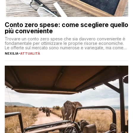
Conto zero spese: come scegliere quello
più conveniente
Trovare un conto zero spese che sia davvero conveniente è
fondamentale per ottimizzare le proprie risorse economiche.
Le offerte sul mercato sono numerose e variegate, ma come
individuare quella più adatta alle proprie esigenze senza
NEXILIA
-
ATTUALITÀ
incorrere in costi nascosti? Optare per un conto zero spese
significa eliminare le spese di gestione che spesso incidono
sul […]