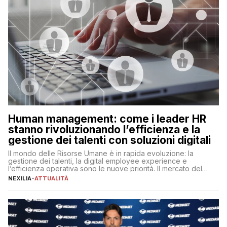
Human management: come i leader HR
stanno rivoluzionando l’efficienza e la
gestione dei talenti con soluzioni digitali
Il mondo delle Risorse Umane è in rapida evoluzione: la
gestione dei talenti, la digital employee experience e
l’efficienza operativa sono le nuove priorità. Il mercato del
lavoro, d’altra parte, è sempre più competitivo con una lotta
NEXILIA
-
ATTUALITÀ
per aggiudicarsi i talenti più validi che si intensifica e le
aspettative dei dipendenti in continua evoluzione. I […]