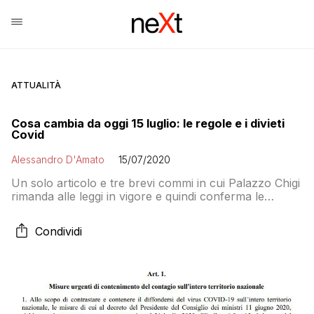
ATTUALITÀ
Cosa cambia da oggi 15 luglio: le regole e i divieti
Covid
Alessandro D'Amato
15/07/2020
Un solo articolo e tre brevi commi in cui Palazzo Chigi
rimanda alle leggi in vigore e quindi conferma le
fondamentali precauzioni: mascherina obbligatoria nei
luoghi chiusi, distanziamento e divieto di
Condividi
assembramento. Il Dpcm, discusso dal Parlamento,
allega le linee guida concordate con le Regioni sul
trasporto pubblico e proroga il divieto di ingresso per
chi proviene da 13 Stati extra Schengen.