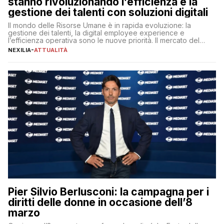
stanno rivoluzionando l’efficienza e la
gestione dei talenti con soluzioni digitali
Il mondo delle Risorse Umane è in rapida evoluzione: la
gestione dei talenti, la digital employee experience e
l’efficienza operativa sono le nuove priorità. Il mercato del
lavoro, d’altra parte, è sempre più competitivo con una lotta
NEXILIA
-
ATTUALITÀ
per aggiudicarsi i talenti più validi che si intensifica e le
aspettative dei dipendenti in continua evoluzione. I […]
Pier Silvio Berlusconi: la campagna per i
diritti delle donne in occasione dell’8
marzo