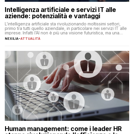
Intelligenza artificiale e servizi IT alle
aziende: potenzialità e vantaggi
L’intelligenza artificiale sta rivoluzionando moltissimi settori,
primo tra tutti quello aziendale, in particolare nei servizi IT alle
imprese. Infatti l’AI non è più una visione futuristica, ma una
realtà operativa che sta portando a un cambio significativo in
NEXILIA
-
ATTUALITÀ
ogni ambito. L’inserimento delle tecnologie di intelligenza
artificiale porta non solo all’ottimizzazione di diverse
operazioni, bensì comporta […]
Human management: come i leader HR