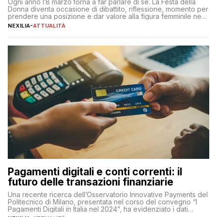
Ogni anno l’8 marzo torna a far parlare di sé. La Festa della
Donna diventa occasione di dibattito, riflessione, momento per
prendere una posizione e dar valore alla figura femminile nella
sua complessità e crucialità. A lanciare un messaggio “forte e
NEXILIA
-
ATTUALITÀ
chiaro” quest’anno è stato anche Pier Silvio Berlusconi,
amministratore delegato di Mediaset, che ha […]
Pagamenti digitali e conti correnti: il
futuro delle transazioni finanziarie
Una recente ricerca dell’Osservatorio Innovative Payments del
Politecnico di Milano, presentata nel corso del convegno “I
Pagamenti Digitali in Italia nel 2024”, ha evidenziato i dati
definitivi del primo semestre 2024 relativamente alle