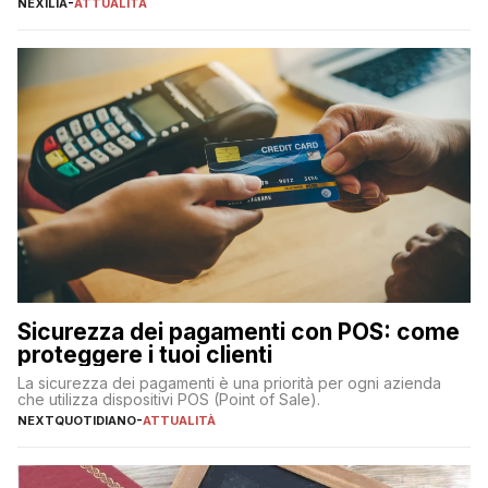
NEXILIA
-
ATTUALITÀ
transazioni dei pagamenti digitali con carta nel nostro Paese:
223 miliardi di euro. Si ritiene che il totale relativo ai 12 mesi […]
Sicurezza dei pagamenti con POS: come
proteggere i tuoi clienti
La sicurezza dei pagamenti è una priorità per ogni azienda
che utilizza dispositivi POS (Point of Sale).
NEXTQUOTIDIANO
-
ATTUALITÀ