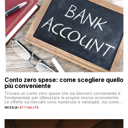
Conto zero spese: come scegliere quello
più conveniente
Trovare un conto zero spese che sia davvero conveniente è
fondamentale per ottimizzare le proprie risorse economiche.
Le offerte sul mercato sono numerose e variegate, ma come
individuare quella più adatta alle proprie esigenze senza
NEXILIA
-
ATTUALITÀ
incorrere in costi nascosti? Optare per un conto zero spese
significa eliminare le spese di gestione che spesso incidono
sul […]