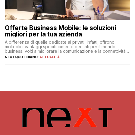
Offerte Business Mobile: le soluzioni
migliori per la tua azienda
A differenza di quelle dedicate ai privati, infatti, offrono
molteplici vantaggi specificamente pensati per il mondo
business, volti a migliorare la comunicazione e la connettività
degli utenti
NEXTQUOTIDIANO
-
ATTUALITÀ