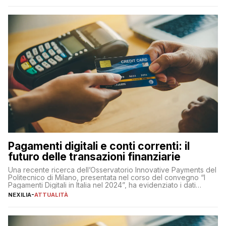
amministratore delegato di Mediaset, che ha […]
Pagamenti digitali e conti correnti: il
futuro delle transazioni finanziarie
Una recente ricerca dell’Osservatorio Innovative Payments del
Politecnico di Milano, presentata nel corso del convegno “I
Pagamenti Digitali in Italia nel 2024”, ha evidenziato i dati
definitivi del primo semestre 2024 relativamente alle
NEXILIA
-
ATTUALITÀ
transazioni dei pagamenti digitali con carta nel nostro Paese:
223 miliardi di euro. Si ritiene che il totale relativo ai 12 mesi […]