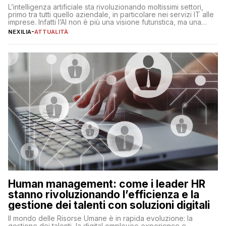
L’intelligenza artificiale sta rivoluzionando moltissimi settori,
primo tra tutti quello aziendale, in particolare nei servizi IT alle
imprese. Infatti l’AI non è più una visione futuristica, ma una
realtà operativa che sta portando a un cambio significativo in
NEXILIA
-
ATTUALITÀ
ogni ambito. L’inserimento delle tecnologie di intelligenza
artificiale porta non solo all’ottimizzazione di diverse
operazioni, bensì comporta […]
Human management: come i leader HR
stanno rivoluzionando l’efficienza e la
gestione dei talenti con soluzioni digitali
Il mondo delle Risorse Umane è in rapida evoluzione: la
gestione dei talenti, la digital employee experience e