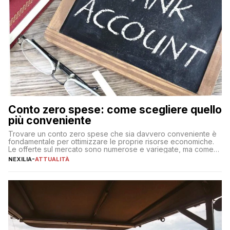
Conto zero spese: come scegliere quello
più conveniente
Trovare un conto zero spese che sia davvero conveniente è
fondamentale per ottimizzare le proprie risorse economiche.
Le offerte sul mercato sono numerose e variegate, ma come
individuare quella più adatta alle proprie esigenze senza
NEXILIA
-
ATTUALITÀ
incorrere in costi nascosti? Optare per un conto zero spese
significa eliminare le spese di gestione che spesso incidono
sul […]