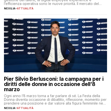
l’efficienza operativa sono le nuove priorità. Il mercato del
lavoro, d’altra parte, è sempre più competitivo con una lotta
NEXILIA
-
ATTUALITÀ
per aggiudicarsi i talenti più validi che si intensifica e le
aspettative dei dipendenti in continua evoluzione. I […]
Pier Silvio Berlusconi: la campagna per i
diritti delle donne in occasione dell’8
marzo
Ogni anno l’8 marzo torna a far parlare di sé. La Festa della
Donna diventa occasione di dibattito, riflessione, momento per
prendere una posizione e dar valore alla figura femminile nella
sua complessità e crucialità. A lanciare un messaggio “forte e
NEXILIA
-
ATTUALITÀ
chiaro” quest’anno è stato anche Pier Silvio Berlusconi,