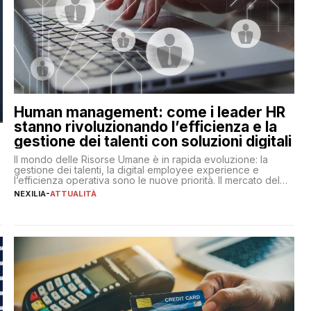
Human management: come i leader HR
stanno rivoluzionando l’efficienza e la
gestione dei talenti con soluzioni digitali
Il mondo delle Risorse Umane è in rapida evoluzione: la
gestione dei talenti, la digital employee experience e
l’efficienza operativa sono le nuove priorità. Il mercato del
lavoro, d’altra parte, è sempre più competitivo con una lotta
NEXILIA
-
ATTUALITÀ
per aggiudicarsi i talenti più validi che si intensifica e le
aspettative dei dipendenti in continua evoluzione. I […]