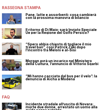
RASSEGNA STAMPA
Pane, latte e assorbenti: cosa cambierà
con la prossima manovra di bilancio
Il ritorno di Di Maio: sarà Inviato Speciale
Ue per la Regione del Golfo Persico?
“Spero abbia chiesto di togliere il mio
travel ban”, così Patrick Zaki dopo
l’incontro tra Meloni e al-Sisi
Morgan avrà un incarico nel Ministero
della Cultura, l’annuncio di Vittorio Sgarbi
“Mi hanno cacciata dal bus per il velo”: la
denuncia di Aicha a Modena
FAQ
Incidente stradale all’uscita di Novara:
morte due donne, arrestato un uomo alla
guida senza patente