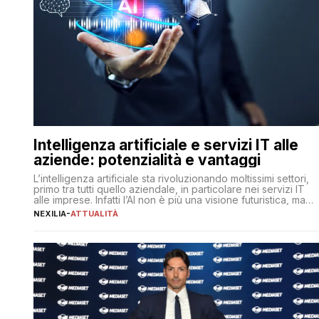
Intelligenza artificiale e servizi IT alle
aziende: potenzialità e vantaggi
L’intelligenza artificiale sta rivoluzionando moltissimi settori,
primo tra tutti quello aziendale, in particolare nei servizi IT
alle imprese. Infatti l’AI non è più una visione futuristica, ma
una realtà operativa che sta portando a un cambio
NEXILIA
-
ATTUALITÀ
significativo in ogni ambito. L’inserimento delle tecnologie di
intelligenza artificiale porta non solo all’ottimizzazione di
diverse operazioni, bensì comporta […]