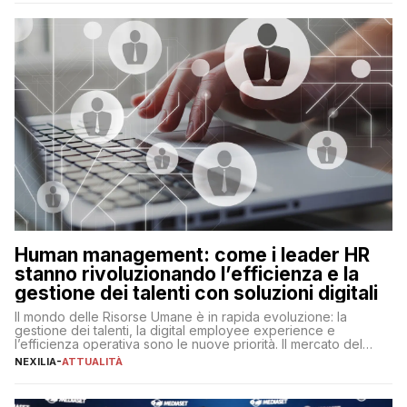
artificiale porta non solo all’ottimizzazione di diverse
operazioni, bensì comporta […]
Human management: come i leader HR
stanno rivoluzionando l’efficienza e la
gestione dei talenti con soluzioni digitali
Il mondo delle Risorse Umane è in rapida evoluzione: la
gestione dei talenti, la digital employee experience e
l’efficienza operativa sono le nuove priorità. Il mercato del
lavoro, d’altra parte, è sempre più competitivo con una lotta
NEXILIA
-
ATTUALITÀ
per aggiudicarsi i talenti più validi che si intensifica e le
aspettative dei dipendenti in continua evoluzione. I […]