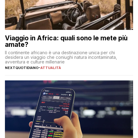
Viaggio in Africa: quali sono le mete più
amate?
Il continente africano è una destinazione unica per chi
desidera un viaggio che coniughi natura incontaminata,
avventura e culture millenarie
NEXTQUOTIDIANO
-
ATTUALITÀ