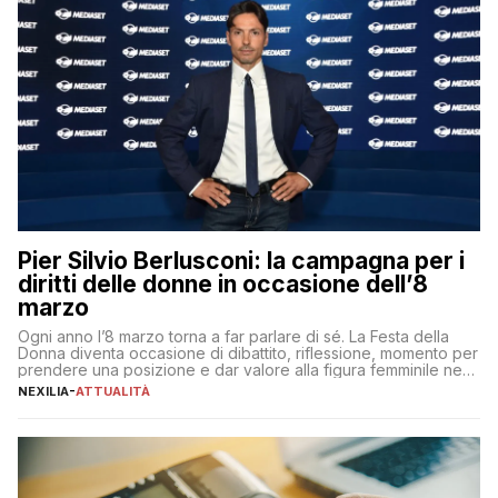
Pier Silvio Berlusconi: la campagna per i
diritti delle donne in occasione dell’8
marzo
Ogni anno l’8 marzo torna a far parlare di sé. La Festa della
Donna diventa occasione di dibattito, riflessione, momento per
prendere una posizione e dar valore alla figura femminile nella
sua complessità e crucialità. A lanciare un messaggio “forte e
NEXILIA
-
ATTUALITÀ
chiaro” quest’anno è stato anche Pier Silvio Berlusconi,
amministratore delegato di Mediaset, che ha […]