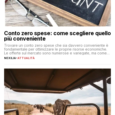
Conto zero spese: come scegliere quello
più conveniente
Trovare un conto zero spese che sia davvero conveniente è
fondamentale per ottimizzare le proprie risorse economiche.
Le offerte sul mercato sono numerose e variegate, ma come
individuare quella più adatta alle proprie esigenze senza
NEXILIA
-
ATTUALITÀ
incorrere in costi nascosti? Optare per un conto zero spese
significa eliminare le spese di gestione che spesso incidono
sul […]