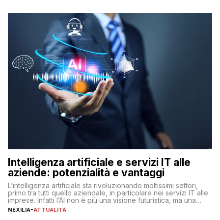
Intelligenza artificiale e servizi IT alle
aziende: potenzialità e vantaggi
L’intelligenza artificiale sta rivoluzionando moltissimi settori,
primo tra tutti quello aziendale, in particolare nei servizi IT alle
imprese. Infatti l’AI non è più una visione futuristica, ma una
realtà operativa che sta portando a un cambio significativo in
NEXILIA
-
ATTUALITÀ
ogni ambito. L’inserimento delle tecnologie di intelligenza