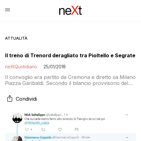
ATTUALITÀ
Il treno di Trenord deragliato tra Pioltello e Segrate
neXtQuotidiano
25/01/2018
Il convoglio era partito da Cremona e diretto sa Milano
Piazza Garibaldi. Secondo il bilancio provvisorio del
118, oltre ai 10 pazienti trasportati in codice rosso, ci
sono quattro morti e 100 feriti lievi circa
Condividi