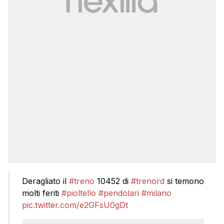
Deragliato il
#treno
10452 di
#trenord
si temono
molti feriti
#pioltello
#pendolari
#milano
pic.twitter.com/e2GFsU0gDt