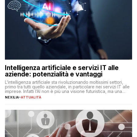
Intelligenza artificiale e servizi IT alle
aziende: potenzialità e vantaggi
L’intelligenza artificiale sta rivoluzionando moltissimi settori,
primo tra tutti quello aziendale, in particolare nei servizi IT alle
imprese. Infatti l’AI non è più una visione futuristica, ma una
realtà operativa che sta portando a un cambio significativo in
NEXILIA
-
ATTUALITÀ
ogni ambito. L’inserimento delle tecnologie di intelligenza
artificiale porta non solo all’ottimizzazione di diverse
operazioni, bensì comporta […]