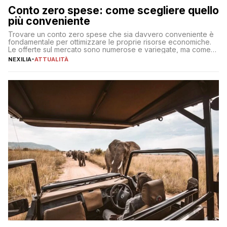
Conto zero spese: come scegliere quello
più conveniente
Trovare un conto zero spese che sia davvero conveniente è
fondamentale per ottimizzare le proprie risorse economiche.
Le offerte sul mercato sono numerose e variegate, ma come
individuare quella più adatta alle proprie esigenze senza
NEXILIA
-
ATTUALITÀ
incorrere in costi nascosti? Optare per un conto zero spese
significa eliminare le spese di gestione che spesso incidono
sul […]