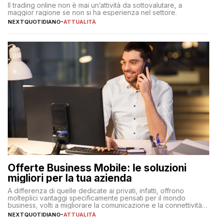
Il trading online non è mai un’attività da sottovalutare, a
maggior ragione se non si ha esperienza nel settore.
NEXTQUOTIDIANO
-
ATTUALITÀ
Offerte Business Mobile: le soluzioni
migliori per la tua azienda
A differenza di quelle dedicate ai privati, infatti, offrono
molteplici vantaggi specificamente pensati per il mondo
business, volti a migliorare la comunicazione e la connettività
degli utenti
NEXTQUOTIDIANO
-
ATTUALITÀ