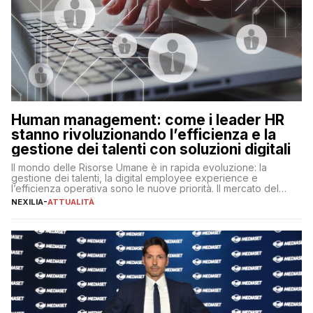
Human management: come i leader HR
stanno rivoluzionando l’efficienza e la
gestione dei talenti con soluzioni digitali
Il mondo delle Risorse Umane è in rapida evoluzione: la
gestione dei talenti, la digital employee experience e
l’efficienza operativa sono le nuove priorità. Il mercato del
lavoro, d’altra parte, è sempre più competitivo con una lotta
NEXILIA
-
ATTUALITÀ
per aggiudicarsi i talenti più validi che si intensifica e le
aspettative dei dipendenti in continua evoluzione. I […]