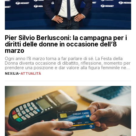
Pier Silvio Berlusconi: la campagna per i
diritti delle donne in occasione dell’8
marzo
Ogni anno l’8 marzo torna a far parlare di sé. La Festa della
Donna diventa occasione di dibattito, riflessione, momento per
prendere una posizione e dar valore alla figura femminile nella
sua complessità e crucialità. A lanciare un messaggio “forte e
NEXILIA
-
ATTUALITÀ
chiaro” quest’anno è stato anche Pier Silvio Berlusconi,
amministratore delegato di Mediaset, che ha […]