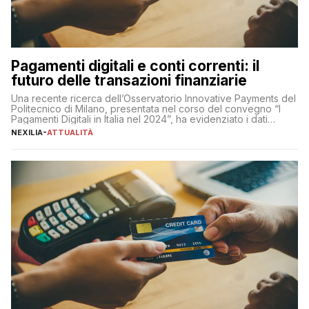
Pagamenti digitali e conti correnti: il
futuro delle transazioni finanziarie
Una recente ricerca dell’Osservatorio Innovative Payments del
Politecnico di Milano, presentata nel corso del convegno “I
Pagamenti Digitali in Italia nel 2024”, ha evidenziato i dati
definitivi del primo semestre 2024 relativamente alle
NEXILIA
-
ATTUALITÀ
transazioni dei pagamenti digitali con carta nel nostro Paese:
223 miliardi di euro. Si ritiene che il totale relativo ai 12 mesi […]