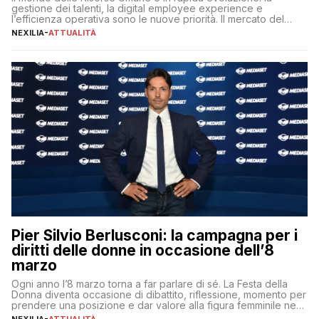
gestione dei talenti, la digital employee experience e
l’efficienza operativa sono le nuove priorità. Il mercato del
lavoro, d’altra parte, è sempre più competitivo con una lotta
NEXILIA
-
ATTUALITÀ
per aggiudicarsi i talenti più validi che si intensifica e le
aspettative dei dipendenti in continua evoluzione. I […]
Pier Silvio Berlusconi: la campagna per i
diritti delle donne in occasione dell’8
marzo
Ogni anno l’8 marzo torna a far parlare di sé. La Festa della
Donna diventa occasione di dibattito, riflessione, momento per
prendere una posizione e dar valore alla figura femminile nella
sua complessità e crucialità. A lanciare un messaggio “forte e
NEXILIA
-
ATTUALITÀ