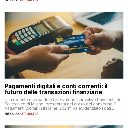
chiaro” quest’anno è stato anche Pier Silvio Berlusconi,
amministratore delegato di Mediaset, che ha […]
Pagamenti digitali e conti correnti: il
futuro delle transazioni finanziarie
Una recente ricerca dell’Osservatorio Innovative Payments del
Politecnico di Milano, presentata nel corso del convegno “I
Pagamenti Digitali in Italia nel 2024”, ha evidenziato i dati
definitivi del primo semestre 2024 relativamente alle
NEXILIA
-
ATTUALITÀ
transazioni dei pagamenti digitali con carta nel nostro Paese:
223 miliardi di euro. Si ritiene che il totale relativo ai 12 mesi […]