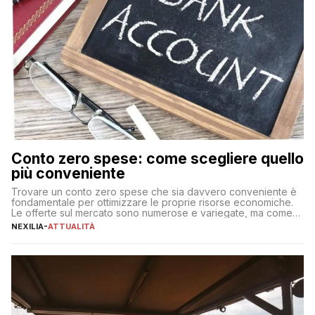
Conto zero spese: come scegliere quello
più conveniente
Trovare un conto zero spese che sia davvero conveniente è
fondamentale per ottimizzare le proprie risorse economiche.
Le offerte sul mercato sono numerose e variegate, ma come
individuare quella più adatta alle proprie esigenze senza
NEXILIA
-
ATTUALITÀ
incorrere in costi nascosti? Optare per un conto zero spese
significa eliminare le spese di gestione che spesso incidono
sul […]