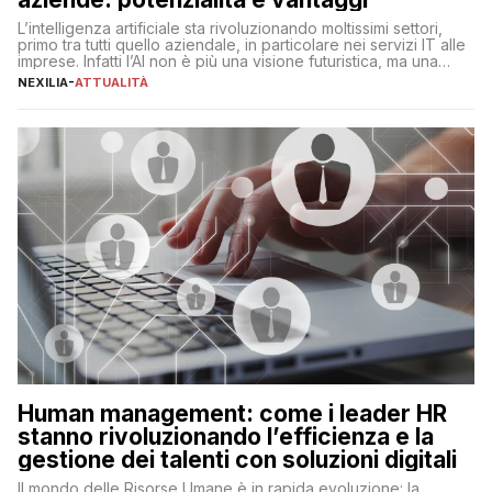
L’intelligenza artificiale sta rivoluzionando moltissimi settori,
primo tra tutti quello aziendale, in particolare nei servizi IT alle
imprese. Infatti l’AI non è più una visione futuristica, ma una
realtà operativa che sta portando a un cambio significativo in
NEXILIA
-
ATTUALITÀ
ogni ambito. L’inserimento delle tecnologie di intelligenza
artificiale porta non solo all’ottimizzazione di diverse
operazioni, bensì comporta […]
Human management: come i leader HR
stanno rivoluzionando l’efficienza e la
gestione dei talenti con soluzioni digitali
Il mondo delle Risorse Umane è in rapida evoluzione: la