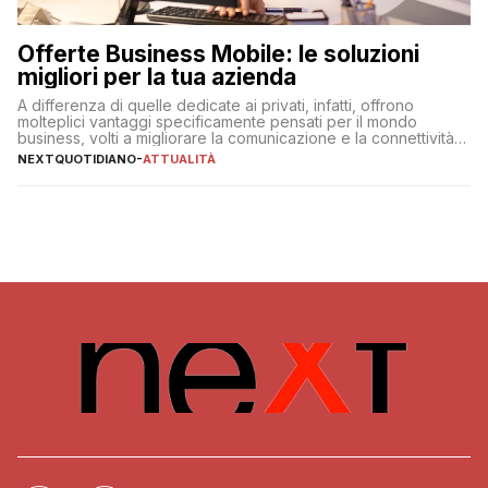
Offerte Business Mobile: le soluzioni
migliori per la tua azienda
A differenza di quelle dedicate ai privati, infatti, offrono
molteplici vantaggi specificamente pensati per il mondo
business, volti a migliorare la comunicazione e la connettività
degli utenti
NEXTQUOTIDIANO
-
ATTUALITÀ