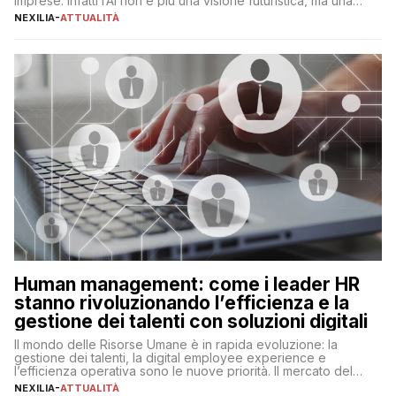
imprese. Infatti l’AI non è più una visione futuristica, ma una
realtà operativa che sta portando a un cambio significativo in
NEXILIA
-
ATTUALITÀ
ogni ambito. L’inserimento delle tecnologie di intelligenza
artificiale porta non solo all’ottimizzazione di diverse
operazioni, bensì comporta […]
Human management: come i leader HR
stanno rivoluzionando l’efficienza e la
gestione dei talenti con soluzioni digitali
Il mondo delle Risorse Umane è in rapida evoluzione: la
gestione dei talenti, la digital employee experience e
l’efficienza operativa sono le nuove priorità. Il mercato del
lavoro, d’altra parte, è sempre più competitivo con una lotta
NEXILIA
-
ATTUALITÀ