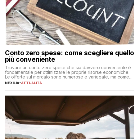
Conto zero spese: come scegliere quello
più conveniente
Trovare un conto zero spese che sia davvero conveniente è
fondamentale per ottimizzare le proprie risorse economiche.
Le offerte sul mercato sono numerose e variegate, ma come
individuare quella più adatta alle proprie esigenze senza
NEXILIA
-
ATTUALITÀ
incorrere in costi nascosti? Optare per un conto zero spese
significa eliminare le spese di gestione che spesso incidono
sul […]