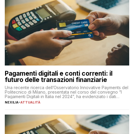
Pagamenti digitali e conti correnti: il
futuro delle transazioni finanziarie
Una recente ricerca dell’Osservatorio Innovative Payments del
Politecnico di Milano, presentata nel corso del convegno “I
Pagamenti Digitali in Italia nel 2024”, ha evidenziato i dati
definitivi del primo semestre 2024 relativamente alle
NEXILIA
-
ATTUALITÀ
transazioni dei pagamenti digitali con carta nel nostro Paese:
223 miliardi di euro. Si ritiene che il totale relativo ai 12 mesi […]