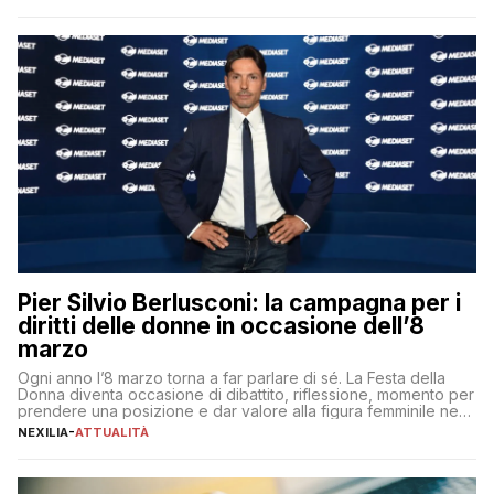
per aggiudicarsi i talenti più validi che si intensifica e le
aspettative dei dipendenti in continua evoluzione. I […]
Pier Silvio Berlusconi: la campagna per i
diritti delle donne in occasione dell’8
marzo
Ogni anno l’8 marzo torna a far parlare di sé. La Festa della
Donna diventa occasione di dibattito, riflessione, momento per
prendere una posizione e dar valore alla figura femminile nella
sua complessità e crucialità. A lanciare un messaggio “forte e
NEXILIA
-
ATTUALITÀ
chiaro” quest’anno è stato anche Pier Silvio Berlusconi,
amministratore delegato di Mediaset, che ha […]