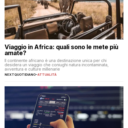
Viaggio in Africa: quali sono le mete più
amate?
Il continente africano è una destinazione unica per chi
desidera un viaggio che coniughi natura incontaminata,
avventura e culture millenarie
NEXTQUOTIDIANO
-
ATTUALITÀ