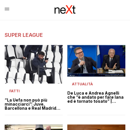
SUPER LEAGUE
ATTUALITÀ
FATTI
De Luca e Andrea Agnelli
che “è andato per fare lana
“La Uefa non può più
ed è tornato tosato” |
minacciarci”: Juve,
VIDEO
Barcellona e Real Madrid
tornano a parlare di Super
League