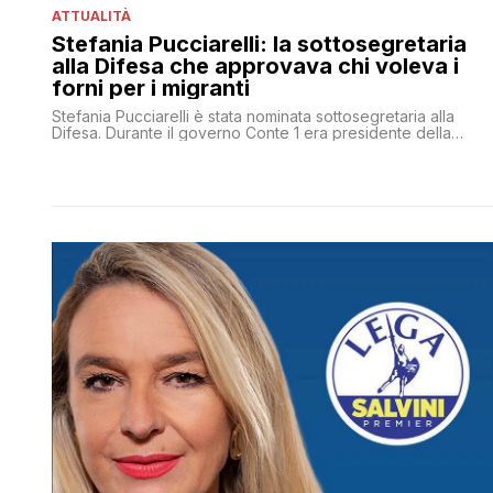
ATTUALITÀ
Stefania Pucciarelli: la sottosegretaria
alla Difesa che approvava chi voleva i
forni per i migranti
Stefania Pucciarelli è stata nominata sottosegretaria alla
Difesa. Durante il governo Conte 1 era presidente della
Commissione diritti umani. E quella scelta fu criticatissima
perchè la senatrice spezzina si era resa protagonista di
numerosi e discutibilissimi episodi. A partire da quel like, per
cui poi si scusò, a chi su Facebook invocava i forni per gli
stranieri