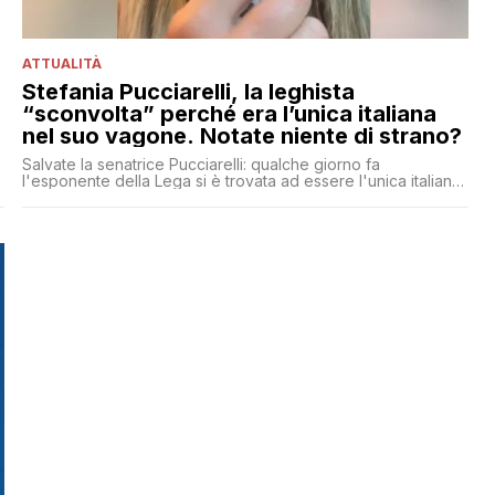
ATTUALITÀ
Stefania Pucciarelli, la leghista
“sconvolta” perché era l’unica italiana
nel suo vagone. Notate niente di strano?
Salvate la senatrice Pucciarelli: qualche giorno fa
l'esponente della Lega si è trovata ad essere l'unica italiana
in un vagone del treno e ha pensato bene di dare la colpa al
PD che ci ha fatto invadere. Curiosamente la Pucciarelli non
ha avuto nulla da ridire sul fatto che con Salvini è aumentato
il numero di irregolari presenti in Italia. Un caso?