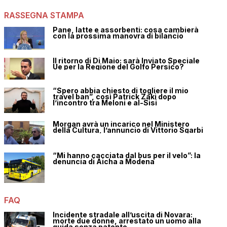
RASSEGNA STAMPA
Pane, latte e assorbenti: cosa cambierà
con la prossima manovra di bilancio
Il ritorno di Di Maio: sarà Inviato Speciale
Ue per la Regione del Golfo Persico?
“Spero abbia chiesto di togliere il mio
travel ban”, così Patrick Zaki dopo
l’incontro tra Meloni e al-Sisi
Morgan avrà un incarico nel Ministero
della Cultura, l’annuncio di Vittorio Sgarbi
“Mi hanno cacciata dal bus per il velo”: la
denuncia di Aicha a Modena
FAQ
Incidente stradale all’uscita di Novara:
morte due donne, arrestato un uomo alla
guida senza patente