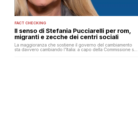
FACT CHECKING
Il senso di Stefania Pucciarelli per rom,
migranti e zecche dei centri sociali
La maggioranza che sostiene il governo del cambiamento
sta davvero cambiando l'Italia: a capo della Commissione sui
diritti umani è stata eletta una senatrice davvero degna di
nota