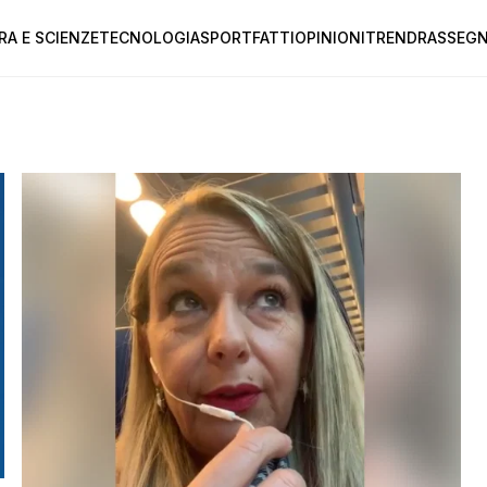
RA E SCIENZE
TECNOLOGIA
SPORT
FATTI
OPINIONI
TREND
RASSEGN