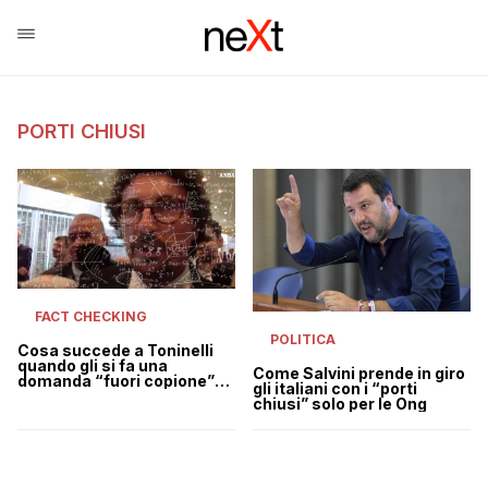
PORTI CHIUSI
FACT CHECKING
POLITICA
Cosa succede a Toninelli
quando gli si fa una
Come Salvini prende in giro
domanda “fuori copione”
gli italiani con i “porti
su porti chiusi, sbarchi e
chiusi” solo per le Ong
migranti