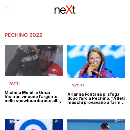
PECHINO 2022
FATTI
SPORT
Michela Moioli e Omar
Arianna Fontana si sfoga
Visintin vincono l’argento
dopo l’oro a Pechino: “Atleti
nello snowboardcross alle
maschi provavano a farmi
Olimpiadi di Pechino 2022 |
cadere, qualcuno non mi
VIDEO
voleva qui”