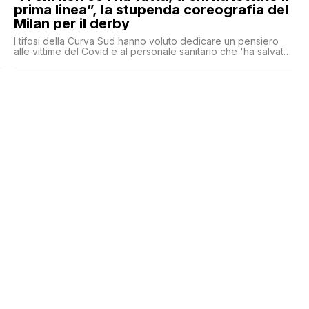
prima linea”, la stupenda coreografia del
Milan per il derby
I tifosi della Curva Sud hanno voluto dedicare un pensiero
alle vittime del Covid e al personale sanitario che 'ha salvato
la Nazione'