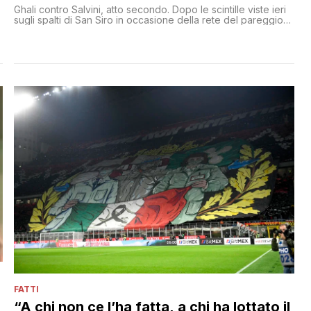
Ghali contro Salvini, atto secondo. Dopo le scintille viste ieri
sugli spalti di San Siro in occasione della rete del pareggio
del Milan nel derby contro l’Inter, arrivano le prime
ricostruzioni dei motivi che hanno scatenato lo scambio di
insulti tra il rapper e il leader della Lega. Secondo Dagospia
Ghali avrebbe esultato al goal [']
FATTI
“A chi non ce l’ha fatta, a chi ha lottato il