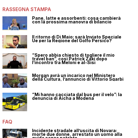
RASSEGNA STAMPA
Pane, latte e assorbenti: cosa cambierà
con la prossima manovra di bilancio
Il ritorno di Di Maio: sarà Inviato Speciale
Ue per la Regione del Golfo Persico?
“Spero abbia chiesto di togliere il mio
travel ban”, così Patrick Zaki dopo
l’incontro tra Meloni e al-Sisi
Morgan avrà un incarico nel Ministero
della Cultura, l’annuncio di Vittorio Sgarbi
“Mi hanno cacciata dal bus per il velo”: la
denuncia di Aicha a Modena
FAQ
Incidente stradale all’uscita di Novara:
morte due donne, arrestato un uomo alla
guida senza patente