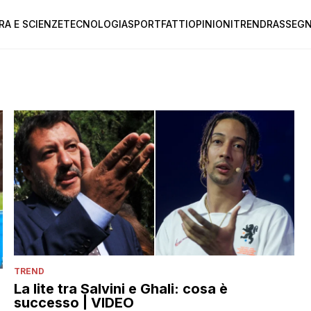
RA E SCIENZE
TECNOLOGIA
SPORT
FATTI
OPINIONI
TREND
RASSEGN
TREND
La lite tra Salvini e Ghali: cosa è
successo | VIDEO