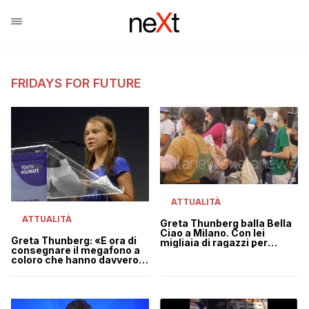
FRIDAYS FOR FUTURE
ATTUALITÀ
ATTUALITÀ
Greta Thunberg balla Bella
Ciao a Milano. Con lei
Greta Thunberg: «È ora di
migliaia di ragazzi per
consegnare il megafono a
Fridays For Future | VIDEO
coloro che hanno davvero
storie da raccontare»