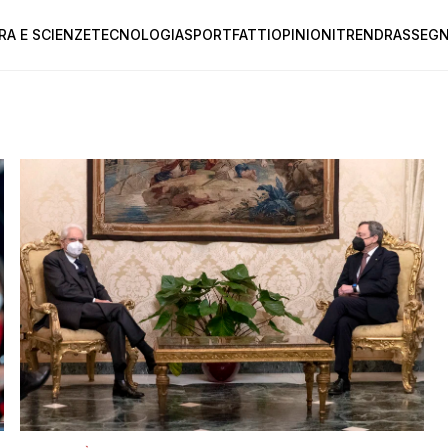
RA E SCIENZE
TECNOLOGIA
SPORT
FATTI
OPINIONI
TREND
RASSEGN