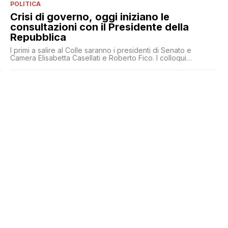
POLITICA
Crisi di governo, oggi iniziano le
consultazioni con il Presidente della
Repubblica
I primi a salire al Colle saranno i presidenti di Senato e
Camera Elisabetta Casellati e Roberto Fico. I colloqui
termineranno con il M5s venerdì pomeriggio.