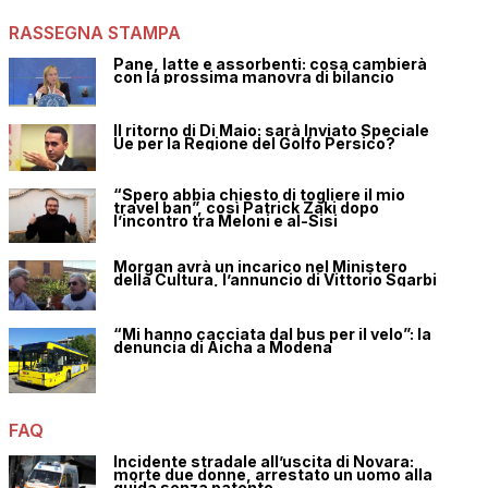
RASSEGNA STAMPA
Pane, latte e assorbenti: cosa cambierà
con la prossima manovra di bilancio
Il ritorno di Di Maio: sarà Inviato Speciale
Ue per la Regione del Golfo Persico?
“Spero abbia chiesto di togliere il mio
travel ban”, così Patrick Zaki dopo
l’incontro tra Meloni e al-Sisi
Morgan avrà un incarico nel Ministero
della Cultura, l’annuncio di Vittorio Sgarbi
“Mi hanno cacciata dal bus per il velo”: la
denuncia di Aicha a Modena
FAQ
Incidente stradale all’uscita di Novara:
morte due donne, arrestato un uomo alla
guida senza patente