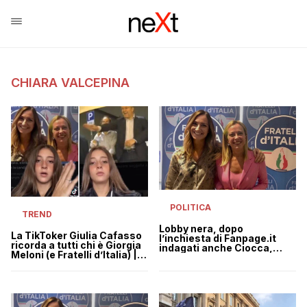
CHIARA VALCEPINA
POLITICA
TREND
Lobby nera, dopo
La TikToker Giulia Cafasso
l’inchiesta di Fanpage.it
ricorda a tutti chi è Giorgia
indagati anche Ciocca,
Meloni (e Fratelli d’Italia) |
Bastoni e Valcepina
VIDEO