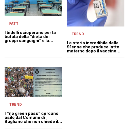
FATTI
I bidelli scioperano per la
TREND
bufala della “dieta dei
gruppi sanguigni” e la
La storia incredibile della
scuola è costretta a
91enne che produce latte
restare chiusa
materno dopo il vaccino
(infatti è una bufala)
TREND
I “no green pass” cercano
asilo dal Comune di
Bugliano che non chiede il
certificato verde