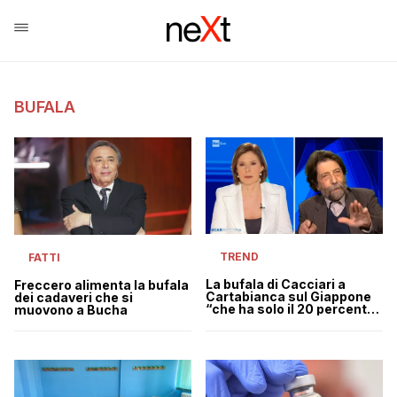
BUFALA
TREND
FATTI
La bufala di Cacciari a
Freccero alimenta la bufala
Cartabianca sul Giappone
dei cadaveri che si
“che ha solo il 20 percento
muovono a Bucha
di vaccinati e ha sconfitto il
Covid” | VIDEO