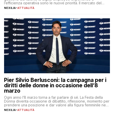
l’efficienza operativa sono le nuove priorità. Il mercato del
lavoro, d’altra parte, è sempre più competitivo con una lotta
NEXILIA
-
ATTUALITÀ
per aggiudicarsi i talenti più validi che si intensifica e le
aspettative dei dipendenti in continua evoluzione. I […]
Pier Silvio Berlusconi: la campagna per i
diritti delle donne in occasione dell’8
marzo
Ogni anno l’8 marzo torna a far parlare di sé. La Festa della
Donna diventa occasione di dibattito, riflessione, momento per
prendere una posizione e dar valore alla figura femminile nella
sua complessità e crucialità. A lanciare un messaggio “forte e
NEXILIA
-
ATTUALITÀ
chiaro” quest’anno è stato anche Pier Silvio Berlusconi,