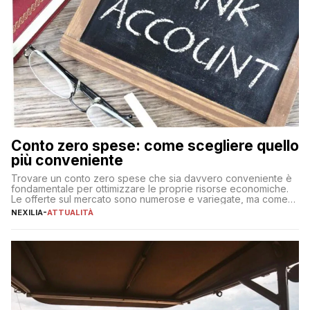
Conto zero spese: come scegliere quello
più conveniente
Trovare un conto zero spese che sia davvero conveniente è
fondamentale per ottimizzare le proprie risorse economiche.
Le offerte sul mercato sono numerose e variegate, ma come
individuare quella più adatta alle proprie esigenze senza
NEXILIA
-
ATTUALITÀ
incorrere in costi nascosti? Optare per un conto zero spese
significa eliminare le spese di gestione che spesso incidono
sul […]