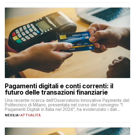
amministratore delegato di Mediaset, che ha […]
Pagamenti digitali e conti correnti: il
futuro delle transazioni finanziarie
Una recente ricerca dell’Osservatorio Innovative Payments del
Politecnico di Milano, presentata nel corso del convegno “I
Pagamenti Digitali in Italia nel 2024”, ha evidenziato i dati
definitivi del primo semestre 2024 relativamente alle
NEXILIA
-
ATTUALITÀ
transazioni dei pagamenti digitali con carta nel nostro Paese:
223 miliardi di euro. Si ritiene che il totale relativo ai 12 mesi […]