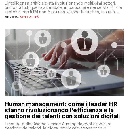
L’intelligenza artificiale sta rivoluzionando moltissimi settori,
primo tra tutti quello aziendale, in particolare nei servizi IT alle
imprese. Infatti l’AI non è più una visione futuristica, ma una
realtà operativa che sta portando a un cambio significativo in
NEXILIA
-
ATTUALITÀ
ogni ambito. L’inserimento delle tecnologie di intelligenza
artificiale porta non solo all’ottimizzazione di diverse
operazioni, bensì comporta […]
Human management: come i leader HR
stanno rivoluzionando l’efficienza e la
gestione dei talenti con soluzioni digitali
Il mondo delle Risorse Umane è in rapida evoluzione: la
gestione dei talenti, la digital employee experience e