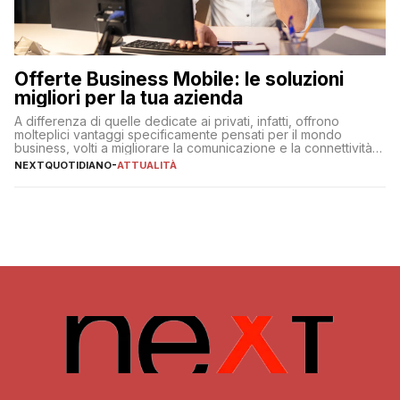
Offerte Business Mobile: le soluzioni
migliori per la tua azienda
A differenza di quelle dedicate ai privati, infatti, offrono
molteplici vantaggi specificamente pensati per il mondo
business, volti a migliorare la comunicazione e la connettività
degli utenti
NEXTQUOTIDIANO
-
ATTUALITÀ