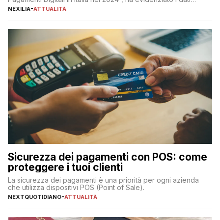
definitivi del primo semestre 2024 relativamente alle
NEXILIA
-
ATTUALITÀ
transazioni dei pagamenti digitali con carta nel nostro Paese:
223 miliardi di euro. Si ritiene che il totale relativo ai 12 mesi […]
Sicurezza dei pagamenti con POS: come
proteggere i tuoi clienti
La sicurezza dei pagamenti è una priorità per ogni azienda
che utilizza dispositivi POS (Point of Sale).
NEXTQUOTIDIANO
-
ATTUALITÀ