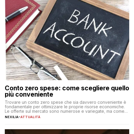
Conto zero spese: come scegliere quello
più conveniente
Trovare un conto zero spese che sia davvero conveniente è
fondamentale per ottimizzare le proprie risorse economiche.
Le offerte sul mercato sono numerose e variegate, ma come
individuare quella più adatta alle proprie esigenze senza
NEXILIA
-
ATTUALITÀ
incorrere in costi nascosti? Optare per un conto zero spese
significa eliminare le spese di gestione che spesso incidono
sul […]