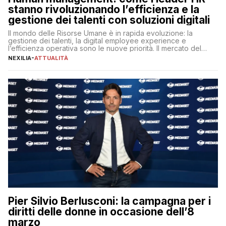
stanno rivoluzionando l’efficienza e la
gestione dei talenti con soluzioni digitali
Il mondo delle Risorse Umane è in rapida evoluzione: la
gestione dei talenti, la digital employee experience e
l’efficienza operativa sono le nuove priorità. Il mercato del
lavoro, d’altra parte, è sempre più competitivo con una lotta
NEXILIA
-
ATTUALITÀ
per aggiudicarsi i talenti più validi che si intensifica e le
aspettative dei dipendenti in continua evoluzione. I […]
Pier Silvio Berlusconi: la campagna per i
diritti delle donne in occasione dell’8
marzo