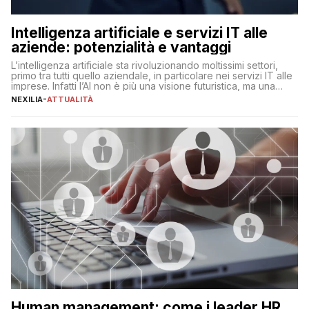
Intelligenza artificiale e servizi IT alle
aziende: potenzialità e vantaggi
L’intelligenza artificiale sta rivoluzionando moltissimi settori,
primo tra tutti quello aziendale, in particolare nei servizi IT alle
imprese. Infatti l’AI non è più una visione futuristica, ma una
realtà operativa che sta portando a un cambio significativo in
NEXILIA
-
ATTUALITÀ
ogni ambito. L’inserimento delle tecnologie di intelligenza
artificiale porta non solo all’ottimizzazione di diverse
operazioni, bensì comporta […]
Human management: come i leader HR