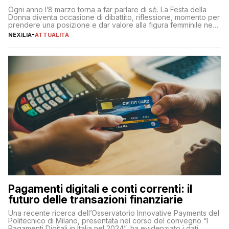
Ogni anno l’8 marzo torna a far parlare di sé. La Festa della
Donna diventa occasione di dibattito, riflessione, momento per
prendere una posizione e dar valore alla figura femminile nella
sua complessità e crucialità. A lanciare un messaggio “forte e
NEXILIA
-
ATTUALITÀ
chiaro” quest’anno è stato anche Pier Silvio Berlusconi,
amministratore delegato di Mediaset, che ha […]
Pagamenti digitali e conti correnti: il
futuro delle transazioni finanziarie
Una recente ricerca dell’Osservatorio Innovative Payments del
Politecnico di Milano, presentata nel corso del convegno “I
Pagamenti Digitali in Italia nel 2024”, ha evidenziato i dati