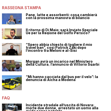
RASSEGNA STAMPA
Pane, latte e assorbenti: cosa cambierà
con la prossima manovra di bilancio
Il ritorno di Di Maio: sarà Inviato Speciale
Ue per la Regione del Golfo Persico?
“Spero abbia chiesto di togliere il mio
travel ban”, così Patrick Zaki dopo
l’incontro tra Meloni e al-Sisi
Morgan avrà un incarico nel Ministero
della Cultura, l’annuncio di Vittorio Sgarbi
“Mi hanno cacciata dal bus per il velo”: la
denuncia di Aicha a Modena
FAQ
Incidente stradale all’uscita di Novara:
morte due donne, arrestato un uomo alla
guida senza patente