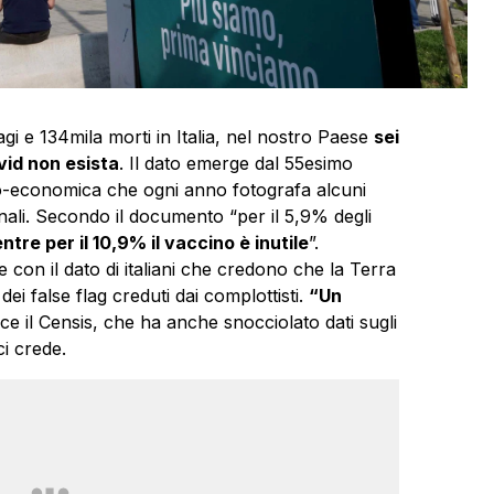
gi e 134mila morti in Italia, nel nostro Paese
sei
vid non esista
. Il dato emerge dal 55esimo
ocio-economica che ogni anno fotografa alcuni
onali. Secondo il documento “per il 5,9% degli
ntre per il 10,9% il vaccino è inutile
”.
con il dato di italiani che credono che la Terra
 dei false flag creduti dai complottisti.
“Un
isce il Censis, che ha anche snocciolato dati sugli
ci crede.