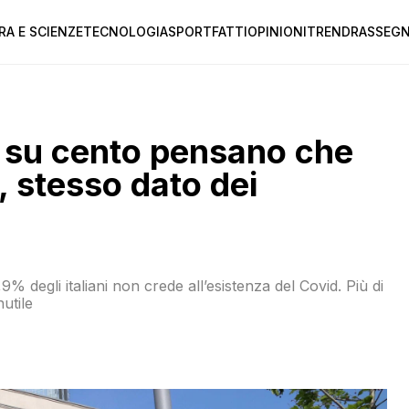
RA E SCIENZE
TECNOLOGIA
SPORT
FATTI
OPINIONI
TREND
RASSEGN
ani su cento pensano che
, stesso dato dei
% degli italiani non crede all’esistenza del Covid. Più di
nutile