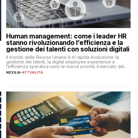
Human management: come i leader HR
stanno rivoluzionando l’efficienza e la
gestione dei talenti con soluzioni digitali
Il mondo delle Risorse Umane è in rapida evoluzione: la
gestione dei talenti, la digital employee experience e
l’efficienza operativa sono le nuove priorità. Il mercato del
lavoro, d’altra parte, è sempre più competitivo con una lotta
NEXILIA
-
ATTUALITÀ
per aggiudicarsi i talenti più validi che si intensifica e le
aspettative dei dipendenti in continua evoluzione. I […]