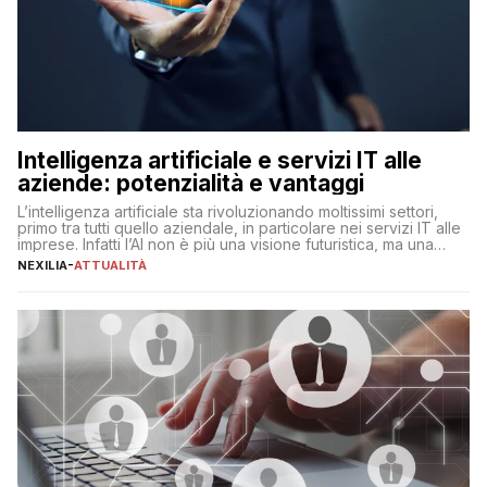
Intelligenza artificiale e servizi IT alle
aziende: potenzialità e vantaggi
L’intelligenza artificiale sta rivoluzionando moltissimi settori,
primo tra tutti quello aziendale, in particolare nei servizi IT alle
imprese. Infatti l’AI non è più una visione futuristica, ma una
realtà operativa che sta portando a un cambio significativo in
NEXILIA
-
ATTUALITÀ
ogni ambito. L’inserimento delle tecnologie di intelligenza
artificiale porta non solo all’ottimizzazione di diverse
operazioni, bensì comporta […]