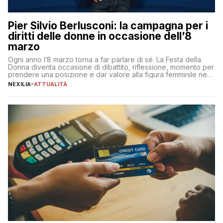
Pier Silvio Berlusconi: la campagna per i
diritti delle donne in occasione dell’8
marzo
Ogni anno l’8 marzo torna a far parlare di sé. La Festa della
Donna diventa occasione di dibattito, riflessione, momento per
prendere una posizione e dar valore alla figura femminile nella
sua complessità e crucialità. A lanciare un messaggio “forte e
NEXILIA
-
ATTUALITÀ
chiaro” quest’anno è stato anche Pier Silvio Berlusconi,
amministratore delegato di Mediaset, che ha […]