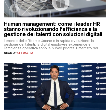
Human management: come i leader HR
stanno rivoluzionando l’efficienza e la
gestione dei talenti con soluzioni digitali
Il mondo delle Risorse Umane è in rapida evoluzione: la
gestione dei talenti, la digital employee experience e
l’efficienza operativa sono le nuove priorità. Il mercato del
lavoro, d’altra parte, è sempre più competitivo con una lotta
NEXILIA
-
ATTUALITÀ
per aggiudicarsi i talenti più validi che si intensifica e le
aspettative dei dipendenti in continua evoluzione. I […]