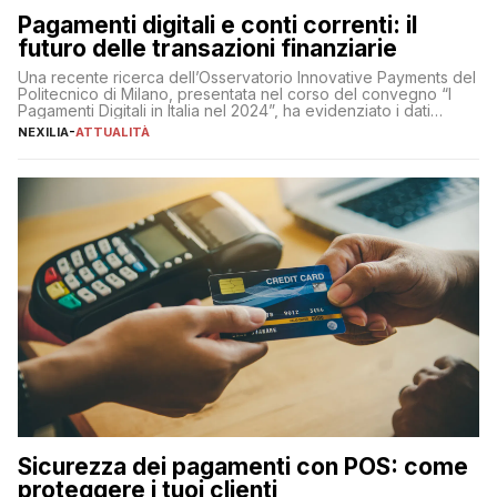
Pagamenti digitali e conti correnti: il
futuro delle transazioni finanziarie
Una recente ricerca dell’Osservatorio Innovative Payments del
Politecnico di Milano, presentata nel corso del convegno “I
Pagamenti Digitali in Italia nel 2024”, ha evidenziato i dati
definitivi del primo semestre 2024 relativamente alle
NEXILIA
-
ATTUALITÀ
transazioni dei pagamenti digitali con carta nel nostro Paese:
223 miliardi di euro. Si ritiene che il totale relativo ai 12 mesi […]
Sicurezza dei pagamenti con POS: come
proteggere i tuoi clienti