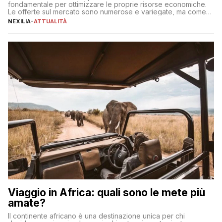
fondamentale per ottimizzare le proprie risorse economiche.
Le offerte sul mercato sono numerose e variegate, ma come
individuare quella più adatta alle proprie esigenze senza
NEXILIA
-
ATTUALITÀ
incorrere in costi nascosti? Optare per un conto zero spese
significa eliminare le spese di gestione che spesso incidono
sul […]
Viaggio in Africa: quali sono le mete più
amate?
Il continente africano è una destinazione unica per chi