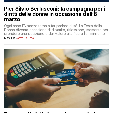
Pier Silvio Berlusconi: la campagna per i
diritti delle donne in occasione dell’8
marzo
Ogni anno l’8 marzo torna a far parlare di sé. La Festa della
Donna diventa occasione di dibattito, riflessione, momento per
prendere una posizione e dar valore alla figura femminile nella
sua complessità e crucialità. A lanciare un messaggio “forte e
NEXILIA
-
ATTUALITÀ
chiaro” quest’anno è stato anche Pier Silvio Berlusconi,
amministratore delegato di Mediaset, che ha […]