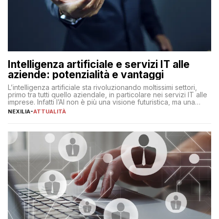
Intelligenza artificiale e servizi IT alle
aziende: potenzialità e vantaggi
L’intelligenza artificiale sta rivoluzionando moltissimi settori,
primo tra tutti quello aziendale, in particolare nei servizi IT alle
imprese. Infatti l’AI non è più una visione futuristica, ma una
realtà operativa che sta portando a un cambio significativo in
NEXILIA
-
ATTUALITÀ
ogni ambito. L’inserimento delle tecnologie di intelligenza
artificiale porta non solo all’ottimizzazione di diverse
operazioni, bensì comporta […]