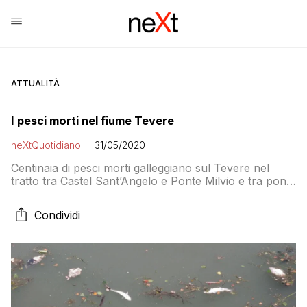
ATTUALITÀ
I pesci morti nel fiume Tevere
neXtQuotidiano
31/05/2020
Centinaia di pesci morti galleggiano sul Tevere nel
tratto tra Castel Sant’Angelo e Ponte Milvio e tra ponte
Marconi e il ponte della Musica nelle zone della
ciclabile. La ASL Roma 1 domani effettuerà un
Condividi
sopralluogo