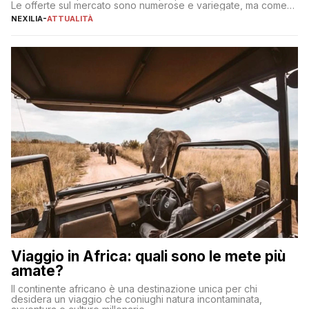
Le offerte sul mercato sono numerose e variegate, ma come
individuare quella più adatta alle proprie esigenze senza
NEXILIA
-
ATTUALITÀ
incorrere in costi nascosti? Optare per un conto zero spese
significa eliminare le spese di gestione che spesso incidono
sul […]
Viaggio in Africa: quali sono le mete più
amate?
Il continente africano è una destinazione unica per chi
desidera un viaggio che coniughi natura incontaminata,