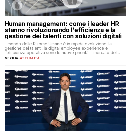
Human management: come i leader HR
stanno rivoluzionando l’efficienza e la
gestione dei talenti con soluzioni digitali
Il mondo delle Risorse Umane è in rapida evoluzione: la
gestione dei talenti, la digital employee experience e
l’efficienza operativa sono le nuove priorità. Il mercato del
lavoro, d’altra parte, è sempre più competitivo con una lotta
NEXILIA
-
ATTUALITÀ
per aggiudicarsi i talenti più validi che si intensifica e le
aspettative dei dipendenti in continua evoluzione. I […]