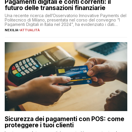
Pagamenti digitali e conti correnti: il
futuro delle transazioni finanziarie
Una recente ricerca dell’Osservatorio Innovative Payments del
Politecnico di Milano, presentata nel corso del convegno “I
Pagamenti Digitali in Italia nel 2024”, ha evidenziato i dati
definitivi del primo semestre 2024 relativamente alle
NEXILIA
-
ATTUALITÀ
transazioni dei pagamenti digitali con carta nel nostro Paese:
223 miliardi di euro. Si ritiene che il totale relativo ai 12 mesi […]
Sicurezza dei pagamenti con POS: come
proteggere i tuoi clienti