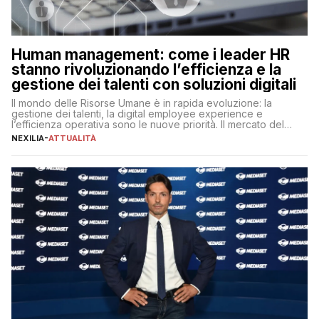
Human management: come i leader HR
stanno rivoluzionando l’efficienza e la
gestione dei talenti con soluzioni digitali
Il mondo delle Risorse Umane è in rapida evoluzione: la
gestione dei talenti, la digital employee experience e
l’efficienza operativa sono le nuove priorità. Il mercato del
lavoro, d’altra parte, è sempre più competitivo con una lotta
NEXILIA
-
ATTUALITÀ
per aggiudicarsi i talenti più validi che si intensifica e le
aspettative dei dipendenti in continua evoluzione. I […]