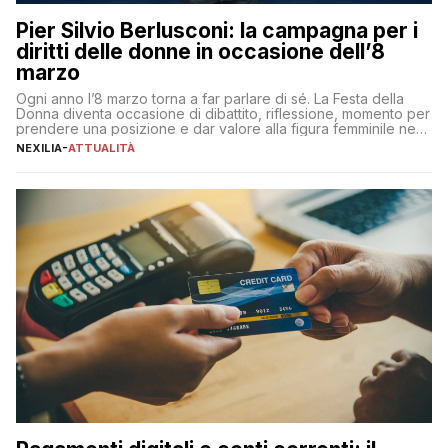
Pier Silvio Berlusconi: la campagna per i
diritti delle donne in occasione dell’8
marzo
Ogni anno l’8 marzo torna a far parlare di sé. La Festa della
Donna diventa occasione di dibattito, riflessione, momento per
prendere una posizione e dar valore alla figura femminile nella
sua complessità e crucialità. A lanciare un messaggio “forte e
NEXILIA
-
ATTUALITÀ
chiaro” quest’anno è stato anche Pier Silvio Berlusconi,
amministratore delegato di Mediaset, che ha […]