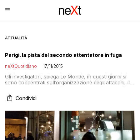
ATTUALITÀ
Parigi, la pista del secondo attentatore in fuga
neXtQuotidiano
17/11/2015
Gli investigatori, spiega Le Monde, in questi giorni si
sono concentrati sull’organizzazione degli attacchi, il
numero preciso di autori e la posizione di quello o
quelli che sono ancora in libertà. Ma un video
Condividi
conferma l’esistenza di un nono terrorista