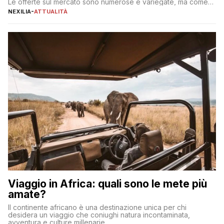
Le offerte sul mercato sono numerose e variegate, ma come
individuare quella più adatta alle proprie esigenze senza
NEXILIA
-
ATTUALITÀ
incorrere in costi nascosti? Optare per un conto zero spese
significa eliminare le spese di gestione che spesso incidono
sul […]
Viaggio in Africa: quali sono le mete più
amate?
Il continente africano è una destinazione unica per chi
desidera un viaggio che coniughi natura incontaminata,
avventura e culture millenarie