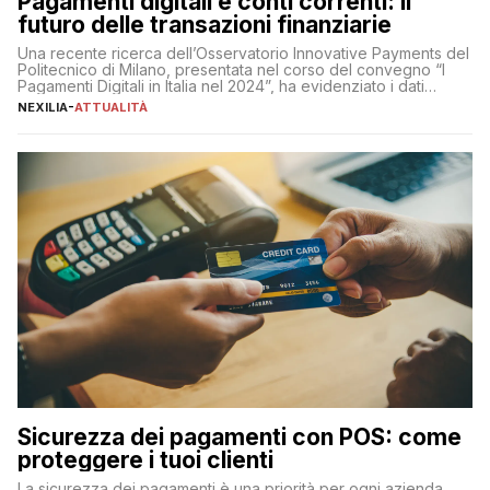
Pagamenti digitali e conti correnti: il
futuro delle transazioni finanziarie
Una recente ricerca dell’Osservatorio Innovative Payments del
Politecnico di Milano, presentata nel corso del convegno “I
Pagamenti Digitali in Italia nel 2024”, ha evidenziato i dati
definitivi del primo semestre 2024 relativamente alle
NEXILIA
-
ATTUALITÀ
transazioni dei pagamenti digitali con carta nel nostro Paese:
223 miliardi di euro. Si ritiene che il totale relativo ai 12 mesi […]
Sicurezza dei pagamenti con POS: come
proteggere i tuoi clienti
La sicurezza dei pagamenti è una priorità per ogni azienda