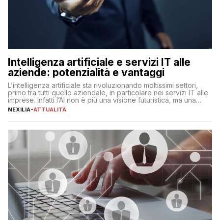
Intelligenza artificiale e servizi IT alle
aziende: potenzialità e vantaggi
L’intelligenza artificiale sta rivoluzionando moltissimi settori,
primo tra tutti quello aziendale, in particolare nei servizi IT alle
imprese. Infatti l’AI non è più una visione futuristica, ma una
realtà operativa che sta portando a un cambio significativo in
NEXILIA
-
ATTUALITÀ
ogni ambito. L’inserimento delle tecnologie di intelligenza
artificiale porta non solo all’ottimizzazione di diverse
operazioni, bensì comporta […]