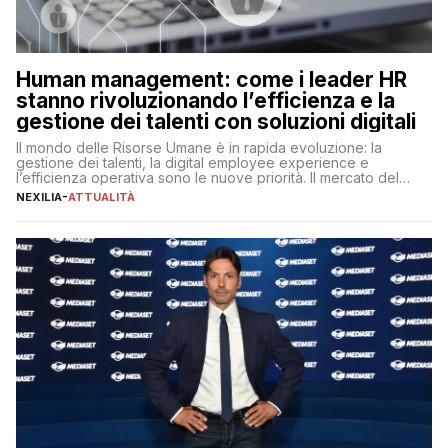
Human management: come i leader HR
stanno rivoluzionando l’efficienza e la
gestione dei talenti con soluzioni digitali
Il mondo delle Risorse Umane è in rapida evoluzione: la
gestione dei talenti, la digital employee experience e
l’efficienza operativa sono le nuove priorità. Il mercato del
lavoro, d’altra parte, è sempre più competitivo con una lotta
NEXILIA
-
ATTUALITÀ
per aggiudicarsi i talenti più validi che si intensifica e le
aspettative dei dipendenti in continua evoluzione. I […]