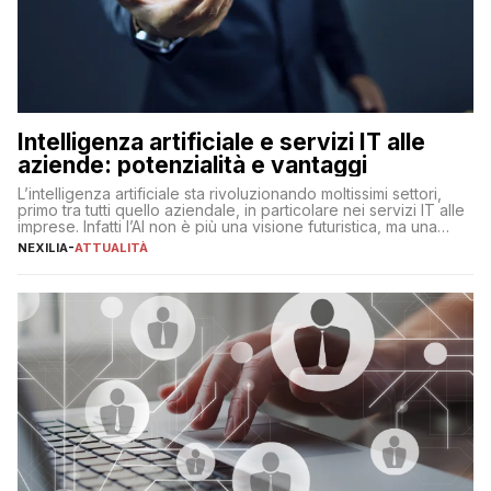
Intelligenza artificiale e servizi IT alle
aziende: potenzialità e vantaggi
L’intelligenza artificiale sta rivoluzionando moltissimi settori,
primo tra tutti quello aziendale, in particolare nei servizi IT alle
imprese. Infatti l’AI non è più una visione futuristica, ma una
realtà operativa che sta portando a un cambio significativo in
NEXILIA
-
ATTUALITÀ
ogni ambito. L’inserimento delle tecnologie di intelligenza
artificiale porta non solo all’ottimizzazione di diverse
operazioni, bensì comporta […]