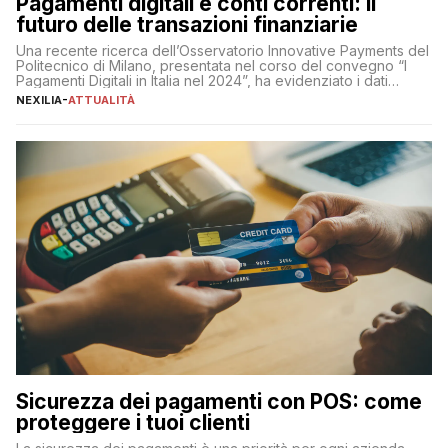
Pagamenti digitali e conti correnti: il
futuro delle transazioni finanziarie
Una recente ricerca dell’Osservatorio Innovative Payments del
Politecnico di Milano, presentata nel corso del convegno “I
Pagamenti Digitali in Italia nel 2024”, ha evidenziato i dati
definitivi del primo semestre 2024 relativamente alle
NEXILIA
-
ATTUALITÀ
transazioni dei pagamenti digitali con carta nel nostro Paese:
223 miliardi di euro. Si ritiene che il totale relativo ai 12 mesi […]
Sicurezza dei pagamenti con POS: come
proteggere i tuoi clienti