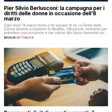
Pier Silvio Berlusconi: la campagna per i
diritti delle donne in occasione dell’8
marzo
Ogni anno l’8 marzo torna a far parlare di sé. La Festa della
Donna diventa occasione di dibattito, riflessione, momento per
prendere una posizione e dar valore alla figura femminile nella
sua complessità e crucialità. A lanciare un messaggio “forte e
NEXILIA
-
ATTUALITÀ
chiaro” quest’anno è stato anche Pier Silvio Berlusconi,
amministratore delegato di Mediaset, che ha […]