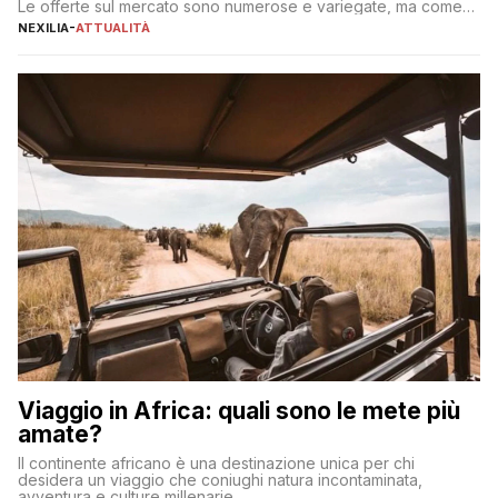
Le offerte sul mercato sono numerose e variegate, ma come
individuare quella più adatta alle proprie esigenze senza
NEXILIA
-
ATTUALITÀ
incorrere in costi nascosti? Optare per un conto zero spese
significa eliminare le spese di gestione che spesso incidono
sul […]
Viaggio in Africa: quali sono le mete più
amate?
Il continente africano è una destinazione unica per chi
desidera un viaggio che coniughi natura incontaminata,
avventura e culture millenarie