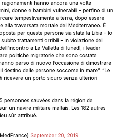
ili ragionamenti hanno ancora una volta
mini, donne e bambini vulnerabili – perfino di un
sbarcare tempestivamente a terra, dopo essere
a e alla traversata mortale del Mediterraneo. È
oposta per queste persone sia stata la Libia – lo
bito trattamenti orribili – in violazione del
ell’incontro a La Valletta di lunedì, i leader
iare politiche migratorie che sono costate
hanno perso di nuovo l’occasione di dimostrare
l destino delle persone soccorse in mare”. “Le
i ricevere un porto sicuro senza ulteriori
5 personnes sauvées dans la région de
ur un navire militaire maltais. Les 182 autres
ieu sûr attribué.
MedFrance)
September 20, 2019