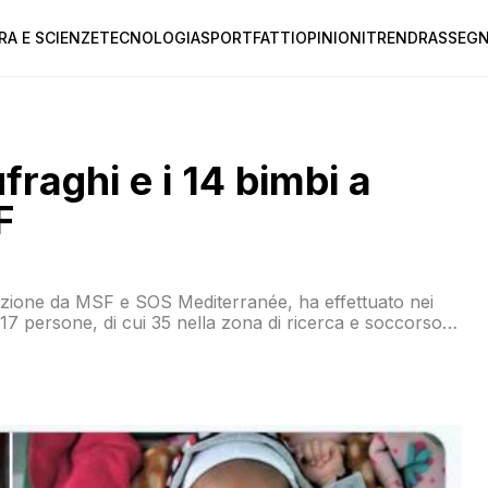
RA E SCIENZE
TECNOLOGIA
SPORT
FATTI
OPINIONI
TREND
RASSEGN
fraghi e i 14 bimbi a
F
razione da MSF e SOS Mediterranée, ha effettuato nei
217 persone, di cui 35 nella zona di ricerca e soccorso