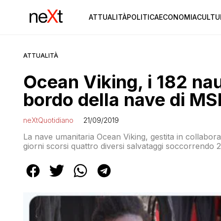
ATTUALITÀ
POLITICA
ECONOMIA
CULTU
ATTUALITÀ
Ocean Viking, i 182 nau
bordo della nave di MS
neXtQuotidiano
21/09/2019
La nave umanitaria Ocean Viking, gestita in collabo
giorni scorsi quattro diversi salvataggi soccorrendo 
maltese