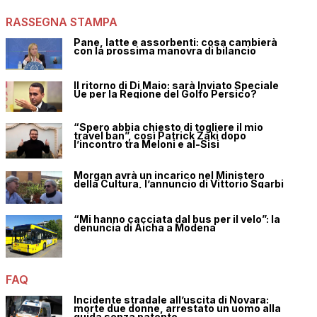
RASSEGNA STAMPA
Pane, latte e assorbenti: cosa cambierà
con la prossima manovra di bilancio
Il ritorno di Di Maio: sarà Inviato Speciale
Ue per la Regione del Golfo Persico?
“Spero abbia chiesto di togliere il mio
travel ban”, così Patrick Zaki dopo
l’incontro tra Meloni e al-Sisi
Morgan avrà un incarico nel Ministero
della Cultura, l’annuncio di Vittorio Sgarbi
“Mi hanno cacciata dal bus per il velo”: la
denuncia di Aicha a Modena
FAQ
Incidente stradale all’uscita di Novara:
morte due donne, arrestato un uomo alla
guida senza patente