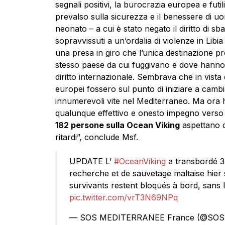
segnali positivi, la burocrazia europea e fut
prevalso sulla sicurezza e il benessere di uo
neonato – a cui è stato negato il diritto di 
sopravvissuti a un’ordalia di violenze in Libi
una presa in giro che l’unica destinazione pr
stesso paese da cui fuggivano e dove hanno su
diritto internazionale. Sembrava che in vista d
europei fossero sul punto di iniziare a camb
innumerevoli vite nel Mediterraneo. Ma ora 
qualunque effettivo e onesto impegno verso i
182 persone sulla Ocean Viking
aspettano d
ritardi”, conclude Msf.
UPDATE L’
#OceanViking
a transbordé 3
recherche et de sauvetage maltaise hier s
survivants restent bloqués à bord, sans l
pic.twitter.com/vrT3N69NPq
— SOS MEDITERRANEE France (@SOS