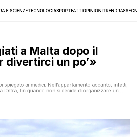
RA E SCIENZE
TECNOLOGIA
SPORT
FATTI
OPINIONI
TREND
RASSEGN
iati a Malta dopo il
 divertirci un po’»
piegato ai medici. Nell’appartamento accanto, infatti,
tira l’altra, fin quando non si decide di organizzare un