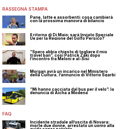
RASSEGNA STAMPA
Pane, latte e assorbenti: cosa cambierà
con la prossima manovra di bilancio
Il ritorno di Di Maio: sarà Inviato Speciale
Ue per la Regione del Golfo Persico?
“Spero abbia chiesto di togliere il mio
travel ban”, così Patrick Zaki dopo
l’incontro tra Meloni e al-Sisi
Morgan avrà un incarico nel Ministero
della Cultura, l’annuncio di Vittorio Sgarbi
“Mi hanno cacciata dal bus per il velo”: la
denuncia di Aicha a Modena
FAQ
Incidente stradale all’uscita di Novara:
morte due donne, arrestato un uomo alla
guida senza patente