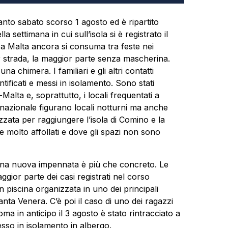
anto sabato scorso 1 agosto ed è ripartito
la settimana in cui sull’isola si è registrato il
a Malta ancora si consuma tra feste nei
er strada, la maggior parte senza mascherina.
a chimera. I familiari e gli altri contatti
ntificati e messi in isolamento. Sono stati
Malta e, soprattutto, i locali frequentati a
ernazionale figurano locali notturni ma anche
izzata per raggiungere l’isola di Comino e la
 molto affollati e dove gli spazi non sono
 una nuova impennata è più che concreto. Le
gior parte dei casi registrati nel corso
in piscina organizzata in uno dei principali
 Santa Venera. C’è poi il caso di uno dei ragazzi
oma in anticipo il 3 agosto è stato rintracciato a
esso in isolamento in albergo.