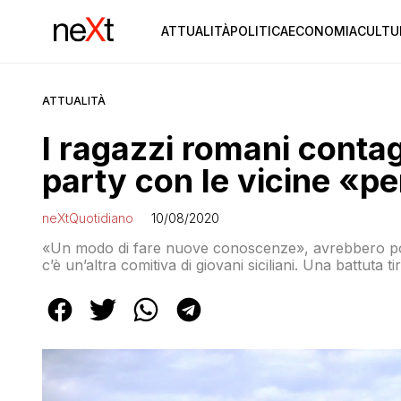
ATTUALITÀ
POLITICA
ECONOMIA
CULTU
ATTUALITÀ
I ragazzi romani contag
party con le vicine «per
neXtQuotidiano
10/08/2020
«Un modo di fare nuove conoscenze», avrebbero poi s
c’è un’altra comitiva di giovani siciliani. Una battuta 
festa insieme