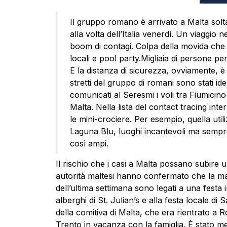
Il gruppo romano è arrivato a Malta solt
alla volta dell’Italia venerdì. Un viaggio nel
boom di contagi. Colpa della movida che 
locali e pool party.Migliaia di persone p
E la distanza di sicurezza, ovviamente, è un
stretti del gruppo di romani sono stati ide
comunicati al Seresmi i voli tra Fiumicino-
Malta. Nella lista del contact tracing int
le mini-crociere. Per esempio, quella util
Laguna Blu, luoghi incantevoli ma sempre
così ampi.
Il rischio che i casi a Malta possano subire
autorità maltesi hanno confermato che la mag
dell’ultima settimana sono legati a una festa 
alberghi di St. Julian’s e alla festa locale di
della comitiva di Malta, che era rientrato a R
Trento in vacanza con la famiglia. È stato m