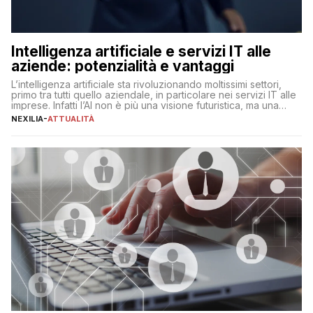
Intelligenza artificiale e servizi IT alle
aziende: potenzialità e vantaggi
L’intelligenza artificiale sta rivoluzionando moltissimi settori,
primo tra tutti quello aziendale, in particolare nei servizi IT alle
imprese. Infatti l’AI non è più una visione futuristica, ma una
realtà operativa che sta portando a un cambio significativo in
NEXILIA
-
ATTUALITÀ
ogni ambito. L’inserimento delle tecnologie di intelligenza
artificiale porta non solo all’ottimizzazione di diverse
operazioni, bensì comporta […]