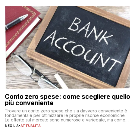
Conto zero spese: come scegliere quello
più conveniente
Trovare un conto zero spese che sia davvero conveniente è
fondamentale per ottimizzare le proprie risorse economiche.
Le offerte sul mercato sono numerose e variegate, ma come
individuare quella più adatta alle proprie esigenze senza
NEXILIA
-
ATTUALITÀ
incorrere in costi nascosti? Optare per un conto zero spese
significa eliminare le spese di gestione che spesso incidono