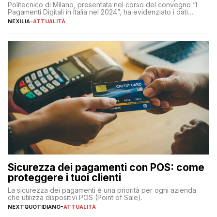
Politecnico di Milano, presentata nel corso del convegno “I
Pagamenti Digitali in Italia nel 2024”, ha evidenziato i dati
definitivi del primo semestre 2024 relativamente alle
NEXILIA
-
ATTUALITÀ
transazioni dei pagamenti digitali con carta nel nostro Paese:
223 miliardi di euro. Si ritiene che il totale relativo ai 12 mesi […]
Sicurezza dei pagamenti con POS: come
proteggere i tuoi clienti
La sicurezza dei pagamenti è una priorità per ogni azienda
che utilizza dispositivi POS (Point of Sale).
NEXTQUOTIDIANO
-
ATTUALITÀ