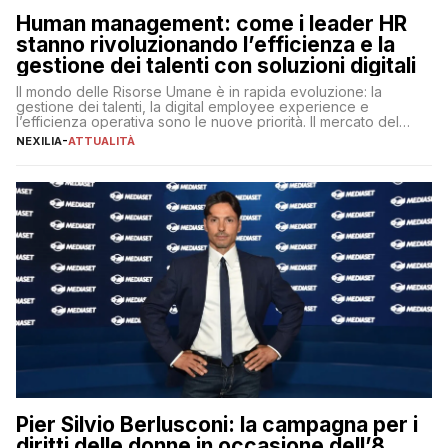
Human management: come i leader HR
stanno rivoluzionando l’efficienza e la
gestione dei talenti con soluzioni digitali
Il mondo delle Risorse Umane è in rapida evoluzione: la
gestione dei talenti, la digital employee experience e
l’efficienza operativa sono le nuove priorità. Il mercato del
lavoro, d’altra parte, è sempre più competitivo con una lotta
NEXILIA
-
ATTUALITÀ
per aggiudicarsi i talenti più validi che si intensifica e le
aspettative dei dipendenti in continua evoluzione. I […]
Pier Silvio Berlusconi: la campagna per i
diritti delle donne in occasione dell’8