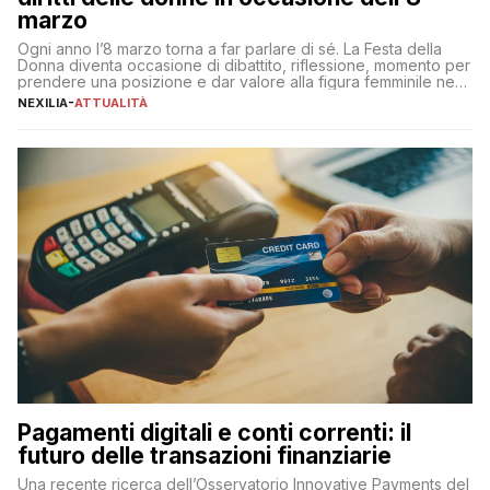
marzo
Ogni anno l’8 marzo torna a far parlare di sé. La Festa della
Donna diventa occasione di dibattito, riflessione, momento per
prendere una posizione e dar valore alla figura femminile nella
sua complessità e crucialità. A lanciare un messaggio “forte e
NEXILIA
-
ATTUALITÀ
chiaro” quest’anno è stato anche Pier Silvio Berlusconi,
amministratore delegato di Mediaset, che ha […]
Pagamenti digitali e conti correnti: il
futuro delle transazioni finanziarie
Una recente ricerca dell’Osservatorio Innovative Payments del