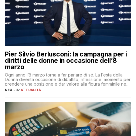
Pier Silvio Berlusconi: la campagna per i
diritti delle donne in occasione dell’8
marzo
Ogni anno l’8 marzo torna a far parlare di sé. La Festa della
Donna diventa occasione di dibattito, riflessione, momento per
prendere una posizione e dar valore alla figura femminile nella
sua complessità e crucialità. A lanciare un messaggio “forte e
NEXILIA
-
ATTUALITÀ
chiaro” quest’anno è stato anche Pier Silvio Berlusconi,
amministratore delegato di Mediaset, che ha […]