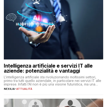
Intelligenza artificiale e servizi IT alle
aziende: potenzialità e vantaggi
L’intelligenza artificiale sta rivoluzionando moltissimi settori,
primo tra tutti quello aziendale, in particolare nei servizi IT alle
imprese. Infatti l’AI non è più una visione futuristica, ma una
realtà operativa che sta portando a un cambio significativo in
NEXILIA
-
ATTUALITÀ
ogni ambito. L’inserimento delle tecnologie di intelligenza
artificiale porta non solo all’ottimizzazione di diverse
operazioni, bensì comporta […]