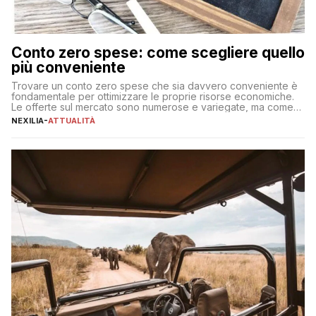
Conto zero spese: come scegliere quello
più conveniente
Trovare un conto zero spese che sia davvero conveniente è
fondamentale per ottimizzare le proprie risorse economiche.
Le offerte sul mercato sono numerose e variegate, ma come
individuare quella più adatta alle proprie esigenze senza
NEXILIA
-
ATTUALITÀ
incorrere in costi nascosti? Optare per un conto zero spese
significa eliminare le spese di gestione che spesso incidono
sul […]