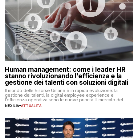
Human management: come i leader HR
stanno rivoluzionando l’efficienza e la
gestione dei talenti con soluzioni digitali
Il mondo delle Risorse Umane è in rapida evoluzione: la
gestione dei talenti, la digital employee experience e
l’efficienza operativa sono le nuove priorità. Il mercato del
lavoro, d’altra parte, è sempre più competitivo con una lotta
NEXILIA
-
ATTUALITÀ
per aggiudicarsi i talenti più validi che si intensifica e le
aspettative dei dipendenti in continua evoluzione. I […]