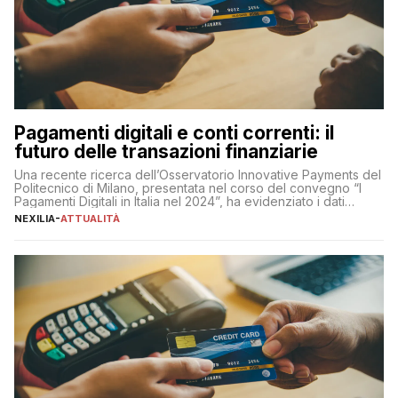
Pagamenti digitali e conti correnti: il
futuro delle transazioni finanziarie
Una recente ricerca dell’Osservatorio Innovative Payments del
Politecnico di Milano, presentata nel corso del convegno “I
Pagamenti Digitali in Italia nel 2024”, ha evidenziato i dati
definitivi del primo semestre 2024 relativamente alle
NEXILIA
-
ATTUALITÀ
transazioni dei pagamenti digitali con carta nel nostro Paese:
223 miliardi di euro. Si ritiene che il totale relativo ai 12 mesi […]