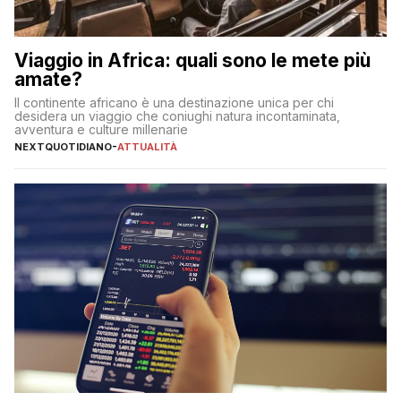
Viaggio in Africa: quali sono le mete più
amate?
Il continente africano è una destinazione unica per chi
desidera un viaggio che coniughi natura incontaminata,
avventura e culture millenarie
NEXTQUOTIDIANO
-
ATTUALITÀ