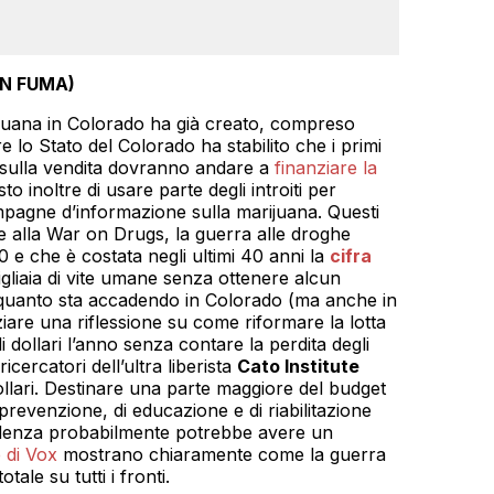
ON FUMA)
ijuana in Colorado ha già creato, compreso
tre lo Stato del Colorado ha stabilito che i primi
ne sulla vendita dovranno andare a
finanziare la
isto inoltre di usare parte degli introiti per
agne d’informazione sulla marijuana. Questi
e alla War on Drugs, la guerra alle droghe
0 e che è costata negli ultimi 40 anni la
cifra
gliaia di vite umane senza ottenere alcun
 quanto sta accadendo in Colorado (ma anche in
iziare una riflessione su come riformare la lotta
di dollari l’anno senza contare la perdita degli
icercatori dell’ultra liberista
Cato Institute
dollari. Destinare una parte maggiore del budget
i prevenzione, di educazione e di riabilitazione
denza probabilmente potrebbe avere un
 di Vox
mostrano chiaramente come la guerra
ale su tutti i fronti.