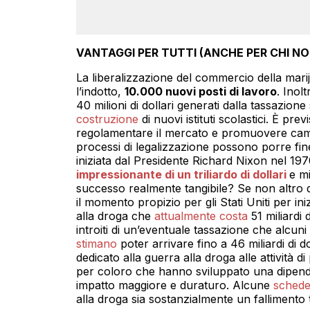
VANTAGGI PER TUTTI (ANCHE PER CHI N
La liberalizzazione del commercio della mar
l’indotto,
10.000 nuovi posti di lavoro
. Inol
40 milioni di dollari generati dalla tassazio
costruzione
di nuovi istituti scolastici. È prev
regolamentare il mercato e promuovere camp
processi di legalizzazione possono porre fin
iniziata dal Presidente Richard Nixon nel 197
impressionante di un triliardo di dollari
e mi
successo realmente tangibile? Se non altro
il momento propizio per gli Stati Uniti per in
alla droga che
attualmente costa
51 miliardi 
introiti di un’eventuale tassazione che alcuni r
stimano
poter arrivare fino a 46 miliardi di 
dedicato alla guerra alla droga alle attività d
per coloro che hanno sviluppato una dipen
impatto maggiore e duraturo. Alcune
schede
alla droga sia sostanzialmente un fallimento tot