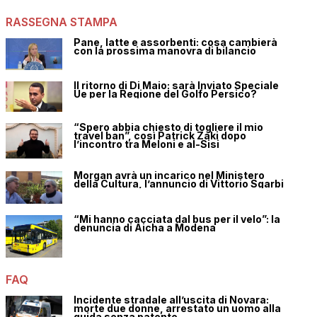
RASSEGNA STAMPA
Pane, latte e assorbenti: cosa cambierà
con la prossima manovra di bilancio
Il ritorno di Di Maio: sarà Inviato Speciale
Ue per la Regione del Golfo Persico?
“Spero abbia chiesto di togliere il mio
travel ban”, così Patrick Zaki dopo
l’incontro tra Meloni e al-Sisi
Morgan avrà un incarico nel Ministero
della Cultura, l’annuncio di Vittorio Sgarbi
“Mi hanno cacciata dal bus per il velo”: la
denuncia di Aicha a Modena
FAQ
Incidente stradale all’uscita di Novara:
morte due donne, arrestato un uomo alla
guida senza patente