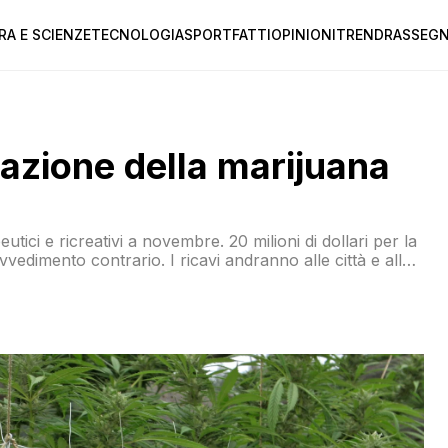
RA E SCIENZE
TECNOLOGIA
SPORT
FATTI
OPINIONI
TREND
RASSEGN
zazione della marijuana
ici e ricreativi a novembre. 20 milioni di dollari per la
vvedimento contrario. I ricavi andranno alle città e alle