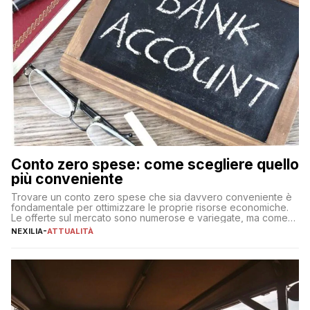
Conto zero spese: come scegliere quello
più conveniente
Trovare un conto zero spese che sia davvero conveniente è
fondamentale per ottimizzare le proprie risorse economiche.
Le offerte sul mercato sono numerose e variegate, ma come
individuare quella più adatta alle proprie esigenze senza
NEXILIA
-
ATTUALITÀ
incorrere in costi nascosti? Optare per un conto zero spese
significa eliminare le spese di gestione che spesso incidono
sul […]