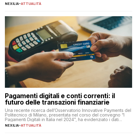
sua complessità e crucialità. A lanciare un messaggio “forte e
NEXILIA
-
ATTUALITÀ
chiaro” quest’anno è stato anche Pier Silvio Berlusconi,
amministratore delegato di Mediaset, che ha […]
Pagamenti digitali e conti correnti: il
futuro delle transazioni finanziarie
Una recente ricerca dell’Osservatorio Innovative Payments del
Politecnico di Milano, presentata nel corso del convegno “I
Pagamenti Digitali in Italia nel 2024”, ha evidenziato i dati
definitivi del primo semestre 2024 relativamente alle
NEXILIA
-
ATTUALITÀ
transazioni dei pagamenti digitali con carta nel nostro Paese:
223 miliardi di euro. Si ritiene che il totale relativo ai 12 mesi […]