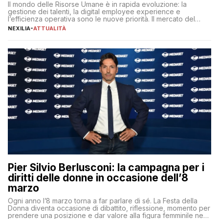
Il mondo delle Risorse Umane è in rapida evoluzione: la
gestione dei talenti, la digital employee experience e
l’efficienza operativa sono le nuove priorità. Il mercato del
lavoro, d’altra parte, è sempre più competitivo con una lotta
NEXILIA
-
ATTUALITÀ
per aggiudicarsi i talenti più validi che si intensifica e le
aspettative dei dipendenti in continua evoluzione. I […]
Pier Silvio Berlusconi: la campagna per i
diritti delle donne in occasione dell’8
marzo
Ogni anno l’8 marzo torna a far parlare di sé. La Festa della
Donna diventa occasione di dibattito, riflessione, momento per
prendere una posizione e dar valore alla figura femminile nella