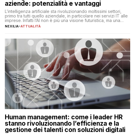
aziende: potenzialità e vantaggi
L’intelligenza artificiale sta rivoluzionando moltissimi settori,
primo tra tutti quello aziendale, in particolare nei servizi IT alle
imprese. Infatti l’AI non è più una visione futuristica, ma una
realtà operativa che sta portando a un cambio significativo in
NEXILIA
-
ATTUALITÀ
ogni ambito. L’inserimento delle tecnologie di intelligenza
artificiale porta non solo all’ottimizzazione di diverse
operazioni, bensì comporta […]
Human management: come i leader HR
stanno rivoluzionando l’efficienza e la
gestione dei talenti con soluzioni digitali