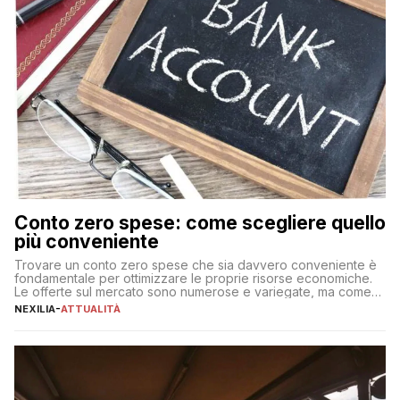
Conto zero spese: come scegliere quello
più conveniente
Trovare un conto zero spese che sia davvero conveniente è
fondamentale per ottimizzare le proprie risorse economiche.
Le offerte sul mercato sono numerose e variegate, ma come
individuare quella più adatta alle proprie esigenze senza
NEXILIA
-
ATTUALITÀ
incorrere in costi nascosti? Optare per un conto zero spese
significa eliminare le spese di gestione che spesso incidono
sul […]