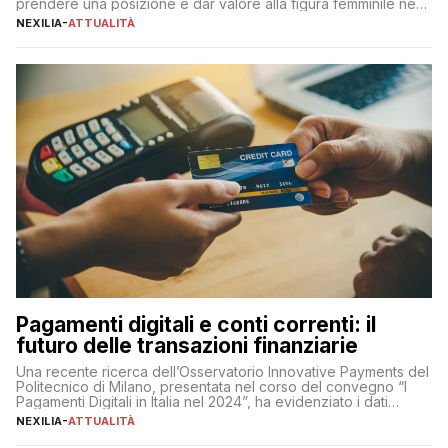
prendere una posizione e dar valore alla figura femminile nella
sua complessità e crucialità. A lanciare un messaggio “forte e
NEXILIA
-
ATTUALITÀ
chiaro” quest’anno è stato anche Pier Silvio Berlusconi,
amministratore delegato di Mediaset, che ha […]
Pagamenti digitali e conti correnti: il
futuro delle transazioni finanziarie
Una recente ricerca dell’Osservatorio Innovative Payments del
Politecnico di Milano, presentata nel corso del convegno “I
Pagamenti Digitali in Italia nel 2024”, ha evidenziato i dati
definitivi del primo semestre 2024 relativamente alle
NEXILIA
-
ATTUALITÀ
transazioni dei pagamenti digitali con carta nel nostro Paese:
223 miliardi di euro. Si ritiene che il totale relativo ai 12 mesi […]