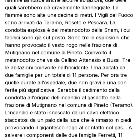
fiamme lambisce anche alcune abitazioni, due delle
quali sarebbero già gravemente danneggiate. Le
fiamme sono alte una decina di metri. I Vigili del Fuoco
sono arrivati da Teramo, Roseto e Pescara. La
condotta esplosa è del metanodotto della Snam, i cui
tecnici sono già sul posto. Sono tre le esplosioni che
hanno provocato il vasto rogo nella frazione di
Mutignano nel comune di Pineto. Coinvolto il
metanodotto che va da Cellino Attanasio a Bussi. Tre
le abitazioni coinvolte nell’incidente. Una abitata da
due famiglie per un totale di 11 persone. Per ora tre
quelle curate all’ospedale, due non gravi e una con
ferite più significative. Sarebbe il cedimento della
condotta all’origine dell’incendio al gasdotto nella
frazione di
Mutignano
nel comune di Pineto (Teramo).
L’incendio è stato innescato da un cavo elettrico
staccatosi da un palo della luce che è rimasto in piedi
provocando il gigantesco rogo al contatto col gas. . A
salvare i componenti delle due famiglie Ferretti, 11