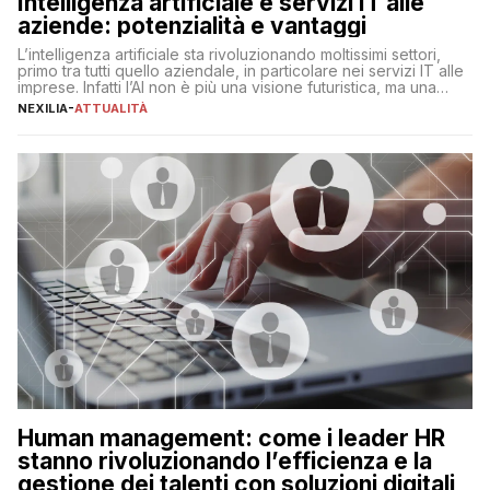
Intelligenza artificiale e servizi IT alle
aziende: potenzialità e vantaggi
L’intelligenza artificiale sta rivoluzionando moltissimi settori,
primo tra tutti quello aziendale, in particolare nei servizi IT alle
imprese. Infatti l’AI non è più una visione futuristica, ma una
realtà operativa che sta portando a un cambio significativo in
NEXILIA
-
ATTUALITÀ
ogni ambito. L’inserimento delle tecnologie di intelligenza
artificiale porta non solo all’ottimizzazione di diverse
operazioni, bensì comporta […]
Human management: come i leader HR
stanno rivoluzionando l’efficienza e la
gestione dei talenti con soluzioni digitali