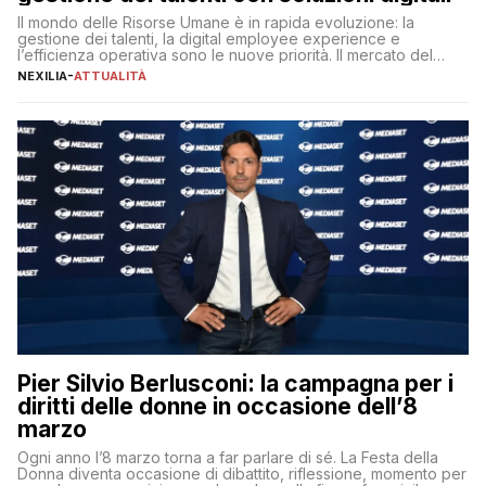
Il mondo delle Risorse Umane è in rapida evoluzione: la
gestione dei talenti, la digital employee experience e
l’efficienza operativa sono le nuove priorità. Il mercato del
lavoro, d’altra parte, è sempre più competitivo con una lotta
NEXILIA
-
ATTUALITÀ
per aggiudicarsi i talenti più validi che si intensifica e le
aspettative dei dipendenti in continua evoluzione. I […]
Pier Silvio Berlusconi: la campagna per i
diritti delle donne in occasione dell’8
marzo
Ogni anno l’8 marzo torna a far parlare di sé. La Festa della
Donna diventa occasione di dibattito, riflessione, momento per