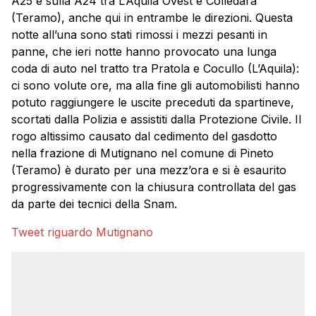
A25 e sulla A24 tra L’Aquila Ovest e Colledara
(
Teramo
), anche qui in entrambe le direzioni. Questa
notte all’una sono stati rimossi i mezzi pesanti in
panne, che ieri notte hanno provocato una lunga
coda di auto nel tratto tra Pratola e Cocullo (L’Aquila):
ci sono volute ore, ma alla fine gli automobilisti hanno
potuto raggiungere le uscite preceduti da spartineve,
scortati dalla Polizia e assistiti dalla Protezione Civile. Il
rogo altissimo causato dal cedimento del gasdotto
nella frazione di
Mutignano
nel comune di Pineto
(Teramo) è durato per una mezz’ora e si è esaurito
progressivamente con la chiusura controllata del gas
da parte dei tecnici della Snam.
Tweet riguardo Mutignano