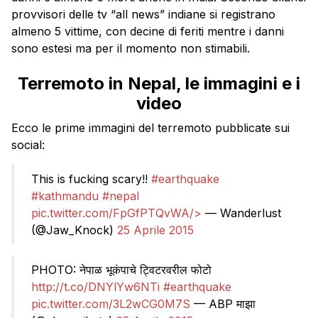
provvisori delle tv “all news” indiane si registrano
almeno 5 vittime, con decine di feriti mentre i danni
sono estesi ma per il momento non stimabili.
Terremoto in Nepal, le immagini e i
video
Ecco le prime immagini del terremoto pubblicate sui
social:
This is fucking scary!!
#earthquake
#kathmandu
#nepal
pic.twitter.com/FpGfPTQvWA/>
— Wanderlust
(@Jaw_Knock)
25 Aprile 2015
PHOTO: नेपाळ भूकंपाचे ट्विटरवरील फोटो
http://t.co/DNYlYw6NTi
#earthquake
pic.twitter.com/3L2wCG0M7S
— ABP माझा