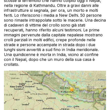
scosse di terremoto che hanno colpito oggi il Nepal,
nella regione di Kathmandu. Oltre a gravi danni alle
infrastrutture si segnala, per ora, un morto e molti
feriti. Lo riferiscono i media a New Delhi. 50 persone
sono rimaste intrappolate sotto le macerie. Una decina
di cadaveri di vittime del crollo sono già stati
recuperati, hanno riferito alcuni testimoni. Le prime
immagini pervenute dalla capitale nepalese mostrano
crolli parziali in molti edifici, crepe profonde nelle
strade e persone accampate in strada dopo i due
lunghi sismi avvertiti a sud fino in India meridionale.
Una quindicenne è morta in India, vicino al confine
con il Nepal, dopo che un muro della sua casa è
crollato.