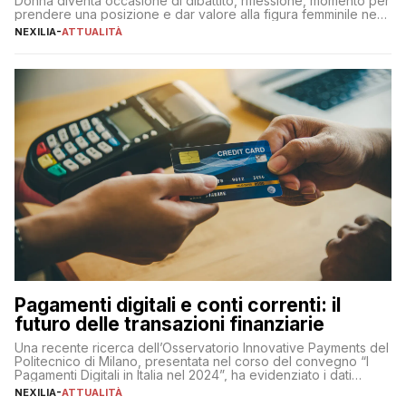
Donna diventa occasione di dibattito, riflessione, momento per
prendere una posizione e dar valore alla figura femminile nella
sua complessità e crucialità. A lanciare un messaggio “forte e
NEXILIA
-
ATTUALITÀ
chiaro” quest’anno è stato anche Pier Silvio Berlusconi,
amministratore delegato di Mediaset, che ha […]
Pagamenti digitali e conti correnti: il
futuro delle transazioni finanziarie
Una recente ricerca dell’Osservatorio Innovative Payments del
Politecnico di Milano, presentata nel corso del convegno “I
Pagamenti Digitali in Italia nel 2024”, ha evidenziato i dati
definitivi del primo semestre 2024 relativamente alle
NEXILIA
-
ATTUALITÀ
transazioni dei pagamenti digitali con carta nel nostro Paese: