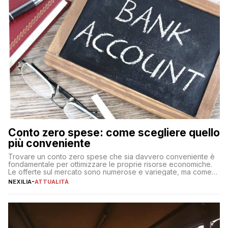
Conto zero spese: come scegliere quello
più conveniente
Trovare un conto zero spese che sia davvero conveniente è
fondamentale per ottimizzare le proprie risorse economiche.
Le offerte sul mercato sono numerose e variegate, ma come
individuare quella più adatta alle proprie esigenze senza
NEXILIA
-
ATTUALITÀ
incorrere in costi nascosti? Optare per un conto zero spese
significa eliminare le spese di gestione che spesso incidono
sul […]