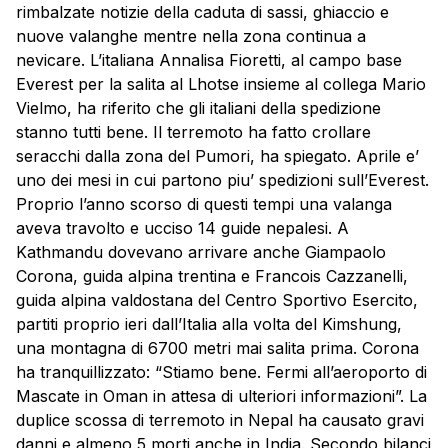
rimbalzate notizie della caduta di sassi, ghiaccio e
nuove valanghe mentre nella zona continua a
nevicare. L’italiana Annalisa Fioretti, al campo base
Everest per la salita al Lhotse insieme al collega Mario
Vielmo, ha riferito che gli italiani della spedizione
stanno tutti bene. Il terremoto ha fatto crollare
seracchi dalla zona del Pumori, ha spiegato. Aprile e’
uno dei mesi in cui partono piu’ spedizioni sull’Everest.
Proprio l’anno scorso di questi tempi una valanga
aveva travolto e ucciso 14 guide nepalesi. A
Kathmandu dovevano arrivare anche Giampaolo
Corona, guida alpina trentina e Francois Cazzanelli,
guida alpina valdostana del Centro Sportivo Esercito,
partiti proprio ieri dall’Italia alla volta del Kimshung,
una montagna di 6700 metri mai salita prima. Corona
ha tranquillizzato: “Stiamo bene. Fermi all’aeroporto di
Mascate in Oman in attesa di ulteriori informazioni”. La
duplice scossa di terremoto in
Nepal
ha causato gravi
danni e almeno 5 morti anche in India. Secondo bilanci