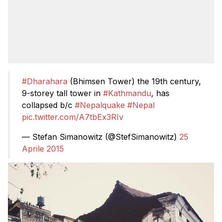
#Dharahara
(Bhimsen Tower) the 19th century,
9-storey tall tower in
#Kathmandu
, has
collapsed b/c
#Nepalquake
#Nepal
pic.twitter.com/A7tbEx3RIv
— Stefan Simanowitz (@StefSimanowitz)
25
Aprile 2015