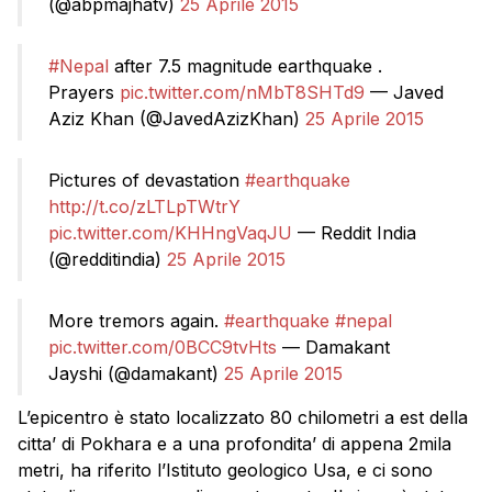
(@abpmajhatv)
25 Aprile 2015
#Nepal
after 7.5 magnitude earthquake .
Prayers
pic.twitter.com/nMbT8SHTd9
— Javed
Aziz Khan (@JavedAzizKhan)
25 Aprile 2015
Pictures of devastation
#earthquake
http://t.co/zLTLpTWtrY
pic.twitter.com/KHHngVaqJU
— Reddit India
(@redditindia)
25 Aprile 2015
More tremors again.
#earthquake
#nepal
pic.twitter.com/0BCC9tvHts
— Damakant
Jayshi (@damakant)
25 Aprile 2015
L’epicentro è stato localizzato 80 chilometri a est della
citta’ di Pokhara e a una profondita’ di appena 2mila
metri, ha riferito l’Istituto geologico Usa, e ci sono