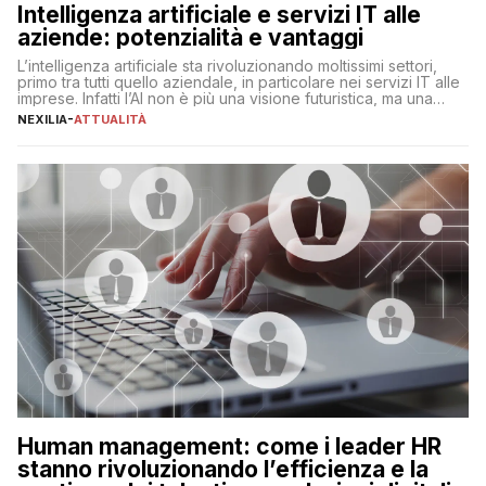
Intelligenza artificiale e servizi IT alle
aziende: potenzialità e vantaggi
L’intelligenza artificiale sta rivoluzionando moltissimi settori,
primo tra tutti quello aziendale, in particolare nei servizi IT alle
imprese. Infatti l’AI non è più una visione futuristica, ma una
realtà operativa che sta portando a un cambio significativo in
NEXILIA
-
ATTUALITÀ
ogni ambito. L’inserimento delle tecnologie di intelligenza
artificiale porta non solo all’ottimizzazione di diverse
operazioni, bensì comporta […]
Human management: come i leader HR
stanno rivoluzionando l’efficienza e la