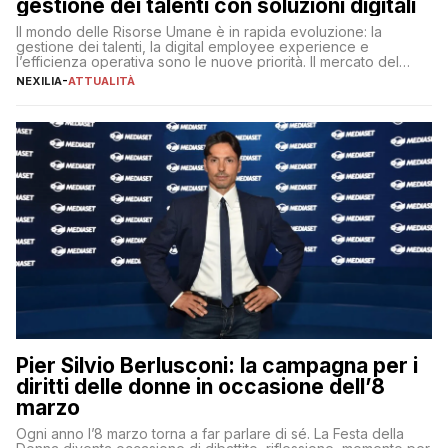
gestione dei talenti con soluzioni digitali
Il mondo delle Risorse Umane è in rapida evoluzione: la
gestione dei talenti, la digital employee experience e
l’efficienza operativa sono le nuove priorità. Il mercato del
lavoro, d’altra parte, è sempre più competitivo con una lotta
NEXILIA
-
ATTUALITÀ
per aggiudicarsi i talenti più validi che si intensifica e le
aspettative dei dipendenti in continua evoluzione. I […]
Pier Silvio Berlusconi: la campagna per i
diritti delle donne in occasione dell’8
marzo
Ogni anno l’8 marzo torna a far parlare di sé. La Festa della