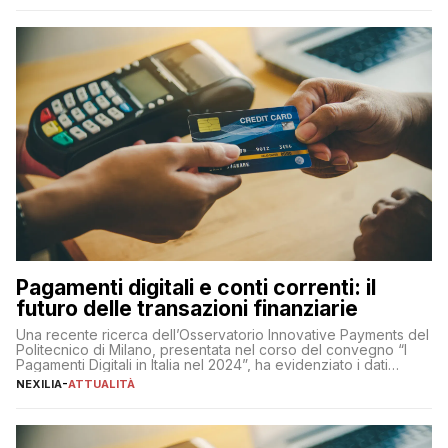
amministratore delegato di Mediaset, che ha […]
Pagamenti digitali e conti correnti: il
futuro delle transazioni finanziarie
Una recente ricerca dell’Osservatorio Innovative Payments del
Politecnico di Milano, presentata nel corso del convegno “I
Pagamenti Digitali in Italia nel 2024”, ha evidenziato i dati
definitivi del primo semestre 2024 relativamente alle
NEXILIA
-
ATTUALITÀ
transazioni dei pagamenti digitali con carta nel nostro Paese:
223 miliardi di euro. Si ritiene che il totale relativo ai 12 mesi […]