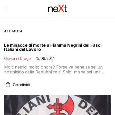
ATTUALITÀ
Le minacce di morte a Fiamma Negrini dei Fasci
Italiani del Lavoro
Giovanni Drogo
15/06/2017
Molti nemici molto onore? Forse va bene se sei un
nostalgico della Repubblica si Salò, ma se sei una
ragazza di vent’anni la cosa non è così piacevole. E
così Fiamma Negrini, minacciata di morte sui social, si
Condividi
rifiugia in un luogo sicuro. Il padre intanto medita di
prendere il suo posto in consiglio comunale. Ma forse
Sermide potrebbe tornare alle urne.