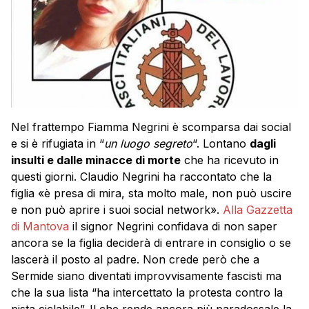
Nel frattempo Fiamma Negrini è scomparsa dai social
e si è rifugiata in “
un luogo segreto
“. Lontano
dagli
insulti e dalle minacce di morte
che ha ricevuto in
questi giorni. Claudio Negrini ha raccontato che la
figlia «è presa di mira, sta molto male, non può uscire
e non può aprire i suoi social network».
Alla Gazzetta
di Mantova
il signor Negrini confidava di non saper
ancora se la figlia deciderà di entrare in consiglio o se
lascerà il posto al padre. Non crede però che a
Sermide siano diventati improvvisamente fascisti ma
che la sua lista “ha intercettato la protesta contro la
pista ciclabile”. Il che rende ancora più paradossale la