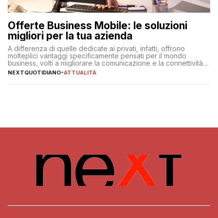
Offerte Business Mobile: le soluzioni
migliori per la tua azienda
A differenza di quelle dedicate ai privati, infatti, offrono
molteplici vantaggi specificamente pensati per il mondo
business, volti a migliorare la comunicazione e la connettività
degli utenti
NEXTQUOTIDIANO
-
ATTUALITÀ