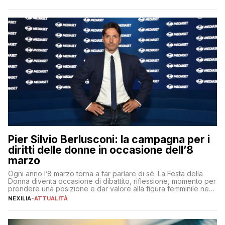
per aggiudicarsi i talenti più validi che si intensifica e le
aspettative dei dipendenti in continua evoluzione. I […]
Pier Silvio Berlusconi: la campagna per i
diritti delle donne in occasione dell’8
marzo
Ogni anno l’8 marzo torna a far parlare di sé. La Festa della
Donna diventa occasione di dibattito, riflessione, momento per
prendere una posizione e dar valore alla figura femminile nella
sua complessità e crucialità. A lanciare un messaggio “forte e
NEXILIA
-
ATTUALITÀ
chiaro” quest’anno è stato anche Pier Silvio Berlusconi,
amministratore delegato di Mediaset, che ha […]