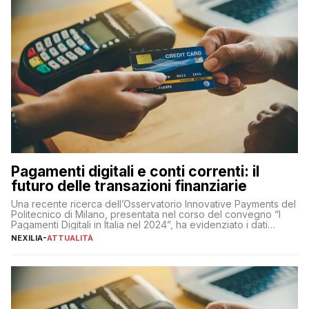
Pagamenti digitali e conti correnti: il
futuro delle transazioni finanziarie
Una recente ricerca dell’Osservatorio Innovative Payments del
Politecnico di Milano, presentata nel corso del convegno “I
Pagamenti Digitali in Italia nel 2024”, ha evidenziato i dati
definitivi del primo semestre 2024 relativamente alle
NEXILIA
-
ATTUALITÀ
transazioni dei pagamenti digitali con carta nel nostro Paese:
223 miliardi di euro. Si ritiene che il totale relativo ai 12 mesi […]