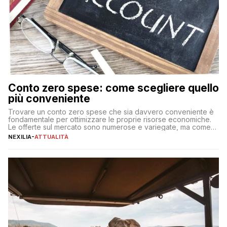
Conto zero spese: come scegliere quello
più conveniente
Trovare un conto zero spese che sia davvero conveniente è
fondamentale per ottimizzare le proprie risorse economiche.
Le offerte sul mercato sono numerose e variegate, ma come
individuare quella più adatta alle proprie esigenze senza
NEXILIA
-
ATTUALITÀ
incorrere in costi nascosti? Optare per un conto zero spese
significa eliminare le spese di gestione che spesso incidono
sul […]