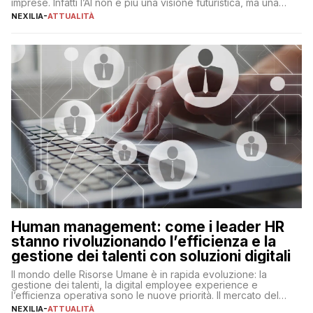
imprese. Infatti l’AI non è più una visione futuristica, ma una
realtà operativa che sta portando a un cambio significativo in
NEXILIA
-
ATTUALITÀ
ogni ambito. L’inserimento delle tecnologie di intelligenza
artificiale porta non solo all’ottimizzazione di diverse
operazioni, bensì comporta […]
Human management: come i leader HR
stanno rivoluzionando l’efficienza e la
gestione dei talenti con soluzioni digitali
Il mondo delle Risorse Umane è in rapida evoluzione: la
gestione dei talenti, la digital employee experience e
l’efficienza operativa sono le nuove priorità. Il mercato del
lavoro, d’altra parte, è sempre più competitivo con una lotta
NEXILIA
-
ATTUALITÀ