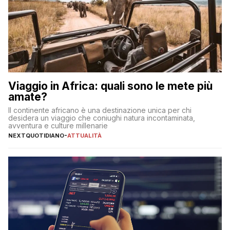
Viaggio in Africa: quali sono le mete più
amate?
Il continente africano è una destinazione unica per chi
desidera un viaggio che coniughi natura incontaminata,
avventura e culture millenarie
NEXTQUOTIDIANO
-
ATTUALITÀ