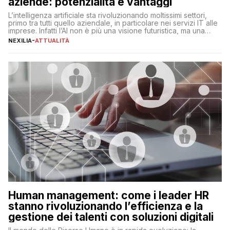
aziende: potenzialità e vantaggi
L’intelligenza artificiale sta rivoluzionando moltissimi settori,
primo tra tutti quello aziendale, in particolare nei servizi IT alle
imprese. Infatti l’AI non è più una visione futuristica, ma una
realtà operativa che sta portando a un cambio significativo in
NEXILIA
-
ATTUALITÀ
ogni ambito. L’inserimento delle tecnologie di intelligenza
artificiale porta non solo all’ottimizzazione di diverse
operazioni, bensì comporta […]
Human management: come i leader HR
stanno rivoluzionando l’efficienza e la
gestione dei talenti con soluzioni digitali