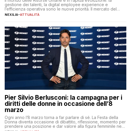
Il mondo delle Risorse Umane è in rapida evoluzione: la
gestione dei talenti, la digital employee experience e
l’efficienza operativa sono le nuove priorità. Il mercato del
lavoro, d’altra parte, è sempre più competitivo con una lotta
NEXILIA
-
ATTUALITÀ
per aggiudicarsi i talenti più validi che si intensifica e le
aspettative dei dipendenti in continua evoluzione. I […]
Pier Silvio Berlusconi: la campagna per i
diritti delle donne in occasione dell’8
marzo
Ogni anno l’8 marzo torna a far parlare di sé. La Festa della
Donna diventa occasione di dibattito, riflessione, momento per
prendere una posizione e dar valore alla figura femminile nella
sua complessità e crucialità. A lanciare un messaggio “forte e