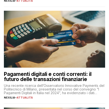
NEXILIA
-
ATTUALITÀ
chiaro” quest’anno è stato anche Pier Silvio Berlusconi,
amministratore delegato di Mediaset, che ha […]
Pagamenti digitali e conti correnti: il
futuro delle transazioni finanziarie
Una recente ricerca dell’Osservatorio Innovative Payments del
Politecnico di Milano, presentata nel corso del convegno “I
Pagamenti Digitali in Italia nel 2024”, ha evidenziato i dati
definitivi del primo semestre 2024 relativamente alle
NEXILIA
-
ATTUALITÀ
transazioni dei pagamenti digitali con carta nel nostro Paese:
223 miliardi di euro. Si ritiene che il totale relativo ai 12 mesi […]