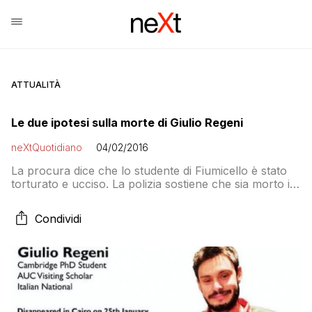
ATTUALITÀ
Le due ipotesi sulla morte di Giulio Regeni
neXtQuotidiano
04/02/2016
La procura dice che lo studente di Fiumicello è stato
torturato e ucciso. La polizia sostiene che sia morto in
seguito a un incidente stradale. Un’altra ipotesi è che
sia stato ucciso al termine di una rapina finita male
Condividi