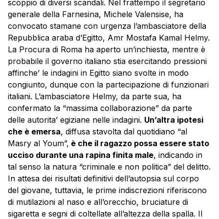
scoppio di diversi scandali. Nel frattempo il segretario
generale della Farnesina, Michele Valensise, ha
convocato stamane con urgenza l’ambasciatore della
Repubblica araba d’Egitto, Amr Mostafa Kamal Helmy.
La Procura di Roma ha aperto un’inchiesta, mentre è
probabile il governo italiano stia esercitando pressioni
affinche’ le indagini in Egitto siano svolte in modo
congiunto, dunque con la partecipazione di funzionari
italiani. L’ambasciatore Helmy, da parte sua, ha
confermato la “massima collaborazione” da parte
delle autorita’ egiziane nelle indagini.
Un’altra ipotesi
che è emersa
, diffusa stavolta dal quotidiano “al
Masry al Youm”,
è che il ragazzo possa essere stato
ucciso durante una rapina finita male
, indicando in
tal senso la natura “criminale e non politica” del delitto.
In attesa dei risultati definitivi dell’autopsia sul corpo
del giovane, tuttavia, le prime indiscrezioni riferiscono
di mutilazioni al naso e all’orecchio, bruciature di
sigaretta e segni di coltellate all’altezza della spalla. Il