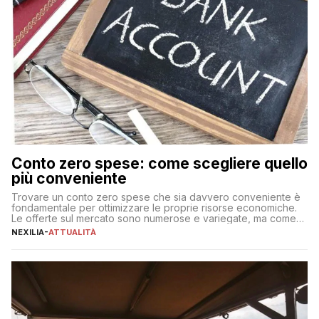
Conto zero spese: come scegliere quello
più conveniente
Trovare un conto zero spese che sia davvero conveniente è
fondamentale per ottimizzare le proprie risorse economiche.
Le offerte sul mercato sono numerose e variegate, ma come
individuare quella più adatta alle proprie esigenze senza
NEXILIA
-
ATTUALITÀ
incorrere in costi nascosti? Optare per un conto zero spese
significa eliminare le spese di gestione che spesso incidono
sul […]