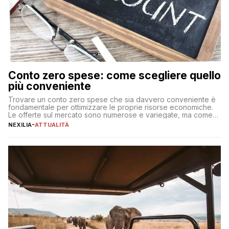
Conto zero spese: come scegliere quello
più conveniente
Trovare un conto zero spese che sia davvero conveniente è
fondamentale per ottimizzare le proprie risorse economiche.
Le offerte sul mercato sono numerose e variegate, ma come
individuare quella più adatta alle proprie esigenze senza
NEXILIA
-
ATTUALITÀ
incorrere in costi nascosti? Optare per un conto zero spese
significa eliminare le spese di gestione che spesso incidono
sul […]