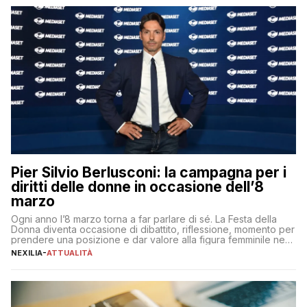
Pier Silvio Berlusconi: la campagna per i
diritti delle donne in occasione dell’8
marzo
Ogni anno l’8 marzo torna a far parlare di sé. La Festa della
Donna diventa occasione di dibattito, riflessione, momento per
prendere una posizione e dar valore alla figura femminile nella
sua complessità e crucialità. A lanciare un messaggio “forte e
NEXILIA
-
ATTUALITÀ
chiaro” quest’anno è stato anche Pier Silvio Berlusconi,
amministratore delegato di Mediaset, che ha […]