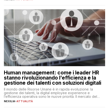
ogni ambito. L’inserimento delle tecnologie di intelligenza
artificiale porta non solo all’ottimizzazione di diverse
operazioni, bensì comporta […]
Human management: come i leader HR
stanno rivoluzionando l’efficienza e la
gestione dei talenti con soluzioni digitali
Il mondo delle Risorse Umane è in rapida evoluzione: la
gestione dei talenti, la digital employee experience e
l’efficienza operativa sono le nuove priorità. Il mercato del
lavoro, d’altra parte, è sempre più competitivo con una lotta
NEXILIA
-
ATTUALITÀ
per aggiudicarsi i talenti più validi che si intensifica e le
aspettative dei dipendenti in continua evoluzione. I […]