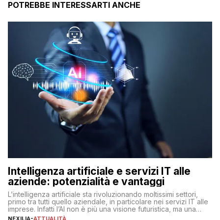
POTREBBE INTERESSARTI ANCHE
Intelligenza artificiale e servizi IT alle
aziende: potenzialità e vantaggi
L’intelligenza artificiale sta rivoluzionando moltissimi settori,
primo tra tutti quello aziendale, in particolare nei servizi IT alle
imprese. Infatti l’AI non è più una visione futuristica, ma una
realtà operativa che sta portando a un cambio significativo in
NEXILIA
-
ATTUALITÀ