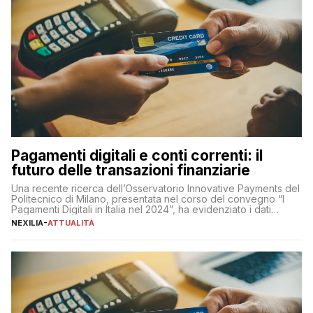
Pagamenti digitali e conti correnti: il
futuro delle transazioni finanziarie
Una recente ricerca dell’Osservatorio Innovative Payments del
Politecnico di Milano, presentata nel corso del convegno “I
Pagamenti Digitali in Italia nel 2024”, ha evidenziato i dati
definitivi del primo semestre 2024 relativamente alle
NEXILIA
-
ATTUALITÀ
transazioni dei pagamenti digitali con carta nel nostro Paese:
223 miliardi di euro. Si ritiene che il totale relativo ai 12 mesi […]