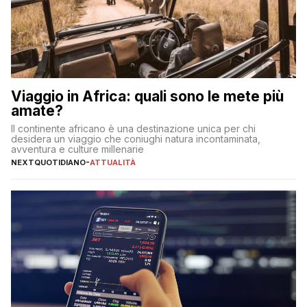
Viaggio in Africa: quali sono le mete più
amate?
Il continente africano è una destinazione unica per chi
desidera un viaggio che coniughi natura incontaminata,
avventura e culture millenarie
NEXTQUOTIDIANO
-
ATTUALITÀ