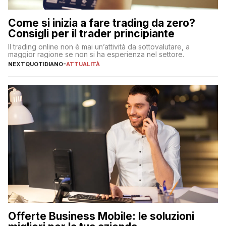
Come si inizia a fare trading da zero?
Consigli per il trader principiante
Il trading online non è mai un’attività da sottovalutare, a
maggior ragione se non si ha esperienza nel settore.
NEXTQUOTIDIANO
-
ATTUALITÀ
Offerte Business Mobile: le soluzioni