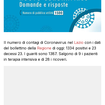
Il numero di contagi di Coronavirus nel
Lazio
con i dati
del bollettino della
Regione
di oggi: 1334 positivi e 23
decessi 23. I guariti sono 1387. Salgono di 9 i pazienti
in terapia intensiva e di 28 i ricoveri.