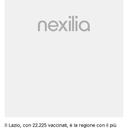
Il
Lazio
, con 22.225 vaccinati, è la regione con il più