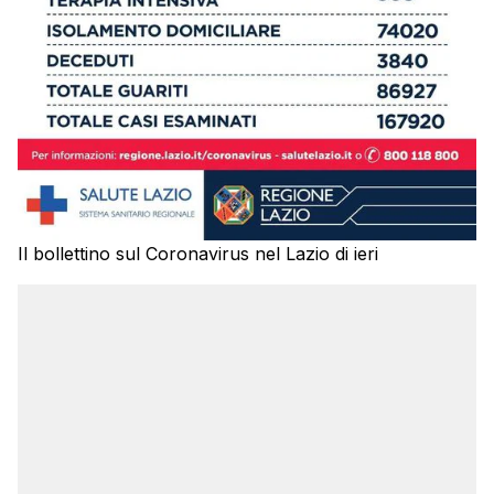
Il bollettino sul Coronavirus nel Lazio di ieri