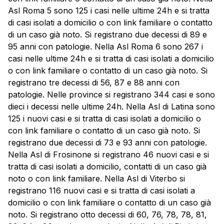
Asl Roma 5 sono 125 i casi nelle ultime 24h e si tratta
di casi isolati a domicilio o con link familiare o contatto
di un caso già noto. Si registrano due decessi di 89 e
95 anni con patologie. Nella Asl Roma 6 sono 267 i
casi nelle ultime 24h e si tratta di casi isolati a domicilio
o con link familiare o contatto di un caso già noto. Si
registrano tre decessi di 56, 87 e 88 anni con
patologie. Nelle province si registrano 344 casi e sono
dieci i decessi nelle ultime 24h. Nella Asl di Latina sono
125 i nuovi casi e si tratta di casi isolati a domicilio o
con link familiare o contatto di un caso già noto. Si
registrano due decessi di 73 e 93 anni con patologie.
Nella Asl di Frosinone si registrano 46 nuovi casi e si
tratta di casi isolati a domicilio, contatti di un caso già
noto o con link familiare. Nella Asl di Viterbo si
registrano 116 nuovi casi e si tratta di casi isolati a
domicilio o con link familiare o contatto di un caso già
noto. Si registrano otto decessi di 60, 76, 78, 78, 81,