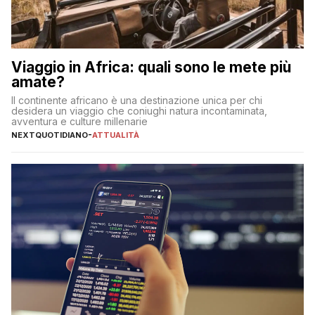
Viaggio in Africa: quali sono le mete più
amate?
Il continente africano è una destinazione unica per chi
desidera un viaggio che coniughi natura incontaminata,
avventura e culture millenarie
NEXTQUOTIDIANO
-
ATTUALITÀ