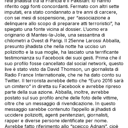
rete jihadista tra la Francia e il Pakistan: lo hanno
riferito oggi fonti concordanti. Fermato con altri sette
imputati, era stato condannato a tre anni di carcere,
con sei mesi di sospensione, per “associazione a
delinquere allo scopo di preparare atti terroristici”, ha
spiegato una fonte vicina al dossier. L’uomo era
originario di Mantes-la-Jolie, una sessantina di
chilometri a Ovest di Parigi. Il 25enne Larossi Abballa,
presunto jihadista che nella notte ha ucciso un
poliziotto e la sua moglie, ha lasciato una terrificante
testimonianza su Facebook dei suoi gesti. Prima che il
suo profilo fosse cancellato dal social network, questo
live è stato visto da David Thomson, un giornalista di
Radio France Internationale, che ne ha dato conto su
Twitter. Il terrorista avrebbe detto che “Euro 2016 sarà
un cimitero” in diretta su Facebook e avrebbe ripreso
parte della sua azione. Abballa, inoltre, avrebbe
postato sul suo profilo anche delle foto delle vittime,
oltre che un messaggio di rivendicazione. In questo
messaggio sarebbe contenuto l’appello ai jihadisti di
uccidere poliziotti, agenti penitenziari, giornalisti,
rapper e diverse persone identificate per nome.
Avrebbe fatto riferimento allo “sceicco Adnani”, cioè