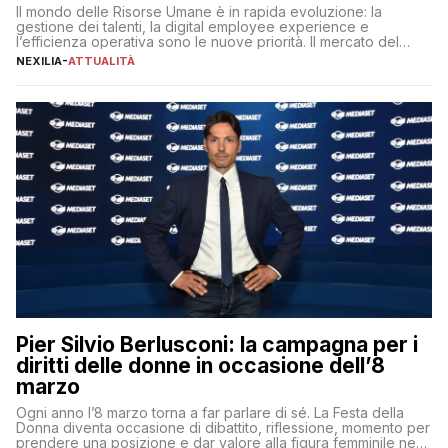
Il mondo delle Risorse Umane è in rapida evoluzione: la
gestione dei talenti, la digital employee experience e
l’efficienza operativa sono le nuove priorità. Il mercato del
lavoro, d’altra parte, è sempre più competitivo con una lotta
NEXILIA
-
ATTUALITÀ
per aggiudicarsi i talenti più validi che si intensifica e le
aspettative dei dipendenti in continua evoluzione. I […]
Pier Silvio Berlusconi: la campagna per i
diritti delle donne in occasione dell’8
marzo
Ogni anno l’8 marzo torna a far parlare di sé. La Festa della
Donna diventa occasione di dibattito, riflessione, momento per
prendere una posizione e dar valore alla figura femminile nella