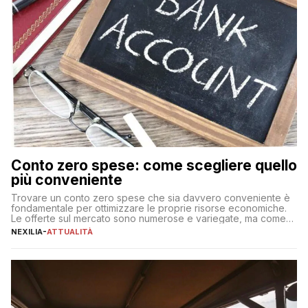
Conto zero spese: come scegliere quello
più conveniente
Trovare un conto zero spese che sia davvero conveniente è
fondamentale per ottimizzare le proprie risorse economiche.
Le offerte sul mercato sono numerose e variegate, ma come
individuare quella più adatta alle proprie esigenze senza
NEXILIA
-
ATTUALITÀ
incorrere in costi nascosti? Optare per un conto zero spese
significa eliminare le spese di gestione che spesso incidono
sul […]