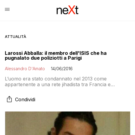
ATTUALITÀ
Larossi Abballa: il membro dell'ISIS che ha
pugnalato due poliziotti a Parigi
Alessandro D'Amato
14/06/2016
L’uomo era stato condannato nel 2013 come
appartenente a una rete jihadista tra Francia e
Pakistan. Era originario di Mantes-la-Jolie
Condividi