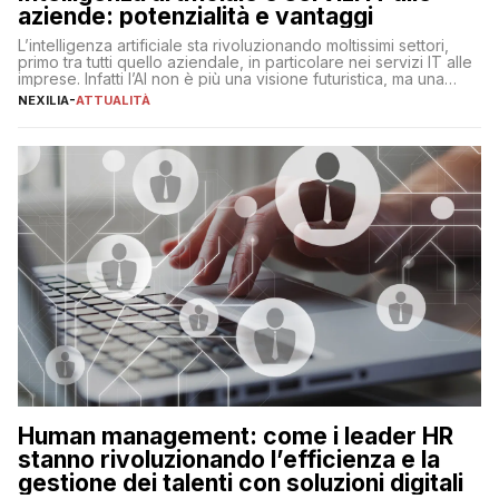
aziende: potenzialità e vantaggi
L’intelligenza artificiale sta rivoluzionando moltissimi settori,
primo tra tutti quello aziendale, in particolare nei servizi IT alle
imprese. Infatti l’AI non è più una visione futuristica, ma una
realtà operativa che sta portando a un cambio significativo in
NEXILIA
-
ATTUALITÀ
ogni ambito. L’inserimento delle tecnologie di intelligenza
artificiale porta non solo all’ottimizzazione di diverse
operazioni, bensì comporta […]
Human management: come i leader HR
stanno rivoluzionando l’efficienza e la
gestione dei talenti con soluzioni digitali