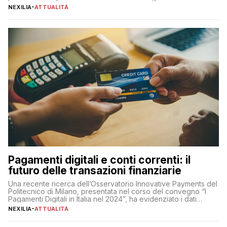
sua complessità e crucialità. A lanciare un messaggio “forte e
NEXILIA
-
ATTUALITÀ
chiaro” quest’anno è stato anche Pier Silvio Berlusconi,
amministratore delegato di Mediaset, che ha […]
Pagamenti digitali e conti correnti: il
futuro delle transazioni finanziarie
Una recente ricerca dell’Osservatorio Innovative Payments del
Politecnico di Milano, presentata nel corso del convegno “I
Pagamenti Digitali in Italia nel 2024”, ha evidenziato i dati
definitivi del primo semestre 2024 relativamente alle
NEXILIA
-
ATTUALITÀ
transazioni dei pagamenti digitali con carta nel nostro Paese:
223 miliardi di euro. Si ritiene che il totale relativo ai 12 mesi […]