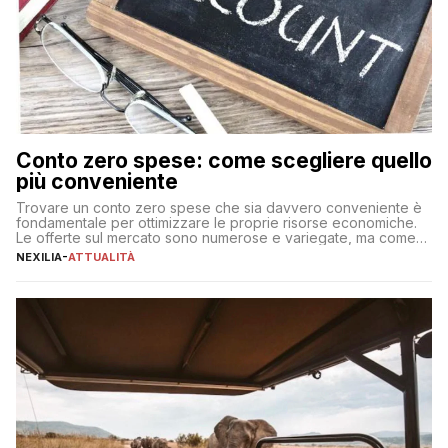
Conto zero spese: come scegliere quello
più conveniente
Trovare un conto zero spese che sia davvero conveniente è
fondamentale per ottimizzare le proprie risorse economiche.
Le offerte sul mercato sono numerose e variegate, ma come
individuare quella più adatta alle proprie esigenze senza
NEXILIA
-
ATTUALITÀ
incorrere in costi nascosti? Optare per un conto zero spese
significa eliminare le spese di gestione che spesso incidono
sul […]