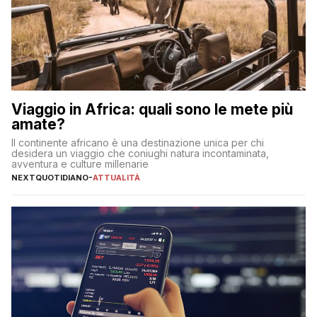
Viaggio in Africa: quali sono le mete più
amate?
Il continente africano è una destinazione unica per chi
desidera un viaggio che coniughi natura incontaminata,
avventura e culture millenarie
NEXTQUOTIDIANO
-
ATTUALITÀ