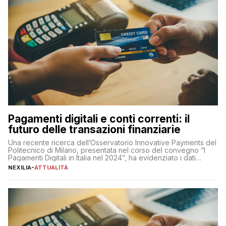
Pagamenti digitali e conti correnti: il
futuro delle transazioni finanziarie
Una recente ricerca dell’Osservatorio Innovative Payments del
Politecnico di Milano, presentata nel corso del convegno “I
Pagamenti Digitali in Italia nel 2024”, ha evidenziato i dati
definitivi del primo semestre 2024 relativamente alle
NEXILIA
-
ATTUALITÀ
transazioni dei pagamenti digitali con carta nel nostro Paese:
223 miliardi di euro. Si ritiene che il totale relativo ai 12 mesi […]