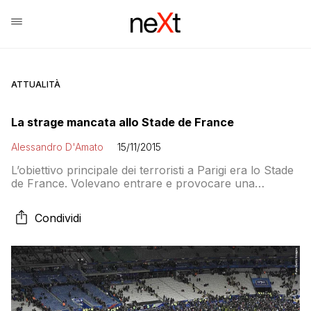
ATTUALITÀ
La strage mancata allo Stade de France
Alessandro D'Amato
15/11/2015
L’obiettivo principale dei terroristi a Parigi era lo Stade
de France. Volevano entrare e provocare una
carneficina come in Batman. Ma il piano è fallito per i
controlli. E questo dimostra che erano pazzi,
Condividi
disorganizzati e stupidi. Per questo sono più pericolosi