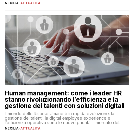
realtà operativa che sta portando a un cambio significativo in
NEXILIA
-
ATTUALITÀ
ogni ambito. L’inserimento delle tecnologie di intelligenza
artificiale porta non solo all’ottimizzazione di diverse
operazioni, bensì comporta […]
Human management: come i leader HR
stanno rivoluzionando l’efficienza e la
gestione dei talenti con soluzioni digitali
Il mondo delle Risorse Umane è in rapida evoluzione: la
gestione dei talenti, la digital employee experience e
l’efficienza operativa sono le nuove priorità. Il mercato del
lavoro, d’altra parte, è sempre più competitivo con una lotta
NEXILIA
-
ATTUALITÀ
per aggiudicarsi i talenti più validi che si intensifica e le