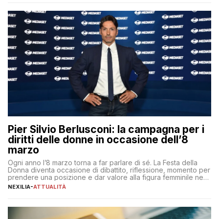
aspettative dei dipendenti in continua evoluzione. I […]
Pier Silvio Berlusconi: la campagna per i
diritti delle donne in occasione dell’8
marzo
Ogni anno l’8 marzo torna a far parlare di sé. La Festa della
Donna diventa occasione di dibattito, riflessione, momento per
prendere una posizione e dar valore alla figura femminile nella
sua complessità e crucialità. A lanciare un messaggio “forte e
NEXILIA
-
ATTUALITÀ
chiaro” quest’anno è stato anche Pier Silvio Berlusconi,
amministratore delegato di Mediaset, che ha […]