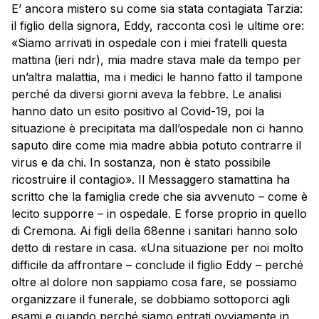
E’ ancora mistero su come sia stata contagiata Tarzia:
il figlio della signora, Eddy, racconta così le ultime ore:
«Siamo arrivati in ospedale con i miei fratelli questa
mattina (ieri ndr), mia madre stava male da tempo per
un’altra malattia, ma i medici le hanno fatto il tampone
perché da diversi giorni aveva la febbre. Le analisi
hanno dato un esito positivo al Covid-19, poi la
situazione è precipitata ma dall’ospedale non ci hanno
saputo dire come mia madre abbia potuto contrarre il
virus e da chi. In sostanza, non è stato possibile
ricostruire il contagio». Il Messaggero stamattina ha
scritto che la famiglia crede che sia avvenuto – come è
lecito supporre – in ospedale. E forse proprio in quello
di Cremona. Ai figli della 68enne i sanitari hanno solo
detto di restare in casa. «Una situazione per noi molto
difficile da affrontare – conclude il figlio Eddy – perché
oltre al dolore non sappiamo cosa fare, se possiamo
organizzare il funerale, se dobbiamo sottoporci agli
esami e quando perché siamo entrati ovviamente in