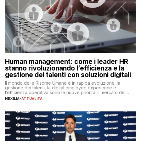
Human management: come i leader HR
stanno rivoluzionando l’efficienza e la
gestione dei talenti con soluzioni digitali
Il mondo delle Risorse Umane è in rapida evoluzione: la
gestione dei talenti, la digital employee experience e
l’efficienza operativa sono le nuove priorità. Il mercato del
lavoro, d’altra parte, è sempre più competitivo con una lotta
NEXILIA
-
ATTUALITÀ
per aggiudicarsi i talenti più validi che si intensifica e le
aspettative dei dipendenti in continua evoluzione. I […]