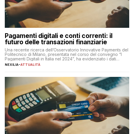
Pagamenti digitali e conti correnti: il
futuro delle transazioni finanziarie
Una recente ricerca dell’Osservatorio Innovative Payments del
Politecnico di Milano, presentata nel corso del convegno “I
Pagamenti Digitali in Italia nel 2024”, ha evidenziato i dati
definitivi del primo semestre 2024 relativamente alle
NEXILIA
-
ATTUALITÀ
transazioni dei pagamenti digitali con carta nel nostro Paese:
223 miliardi di euro. Si ritiene che il totale relativo ai 12 mesi […]