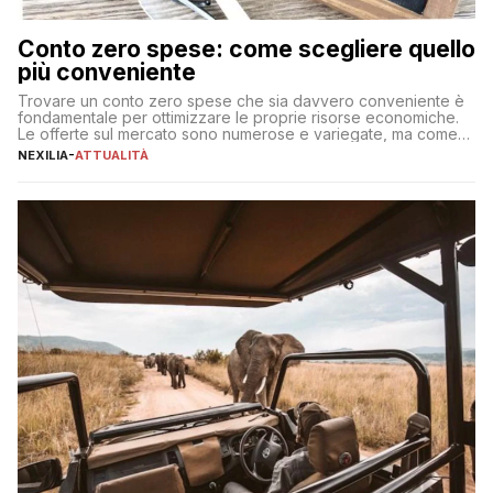
Conto zero spese: come scegliere quello
più conveniente
Trovare un conto zero spese che sia davvero conveniente è
fondamentale per ottimizzare le proprie risorse economiche.
Le offerte sul mercato sono numerose e variegate, ma come
individuare quella più adatta alle proprie esigenze senza
NEXILIA
-
ATTUALITÀ
incorrere in costi nascosti? Optare per un conto zero spese
significa eliminare le spese di gestione che spesso incidono
sul […]