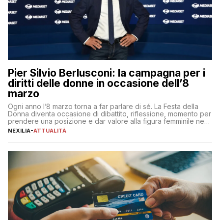
Pier Silvio Berlusconi: la campagna per i
diritti delle donne in occasione dell’8
marzo
Ogni anno l’8 marzo torna a far parlare di sé. La Festa della
Donna diventa occasione di dibattito, riflessione, momento per
prendere una posizione e dar valore alla figura femminile nella
sua complessità e crucialità. A lanciare un messaggio “forte e
NEXILIA
-
ATTUALITÀ
chiaro” quest’anno è stato anche Pier Silvio Berlusconi,
amministratore delegato di Mediaset, che ha […]