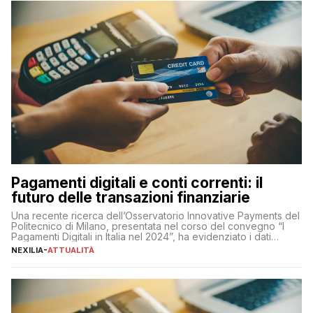
Pagamenti digitali e conti correnti: il
futuro delle transazioni finanziarie
Una recente ricerca dell’Osservatorio Innovative Payments del
Politecnico di Milano, presentata nel corso del convegno “I
Pagamenti Digitali in Italia nel 2024”, ha evidenziato i dati
definitivi del primo semestre 2024 relativamente alle
NEXILIA
-
ATTUALITÀ
transazioni dei pagamenti digitali con carta nel nostro Paese:
223 miliardi di euro. Si ritiene che il totale relativo ai 12 mesi […]