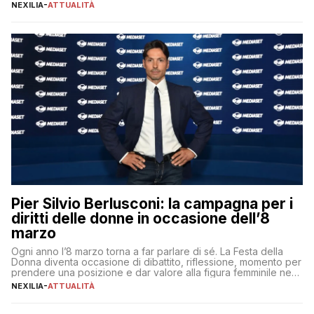
lavoro, d’altra parte, è sempre più competitivo con una lotta
NEXILIA
-
ATTUALITÀ
per aggiudicarsi i talenti più validi che si intensifica e le
aspettative dei dipendenti in continua evoluzione. I […]
Pier Silvio Berlusconi: la campagna per i
diritti delle donne in occasione dell’8
marzo
Ogni anno l’8 marzo torna a far parlare di sé. La Festa della
Donna diventa occasione di dibattito, riflessione, momento per
prendere una posizione e dar valore alla figura femminile nella
sua complessità e crucialità. A lanciare un messaggio “forte e
NEXILIA
-
ATTUALITÀ
chiaro” quest’anno è stato anche Pier Silvio Berlusconi,
amministratore delegato di Mediaset, che ha […]