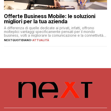
Offerte Business Mobile: le soluzioni
migliori per la tua azienda
A differenza di quelle dedicate ai privati, infatti, offrono
molteplici vantaggi specificamente pensati per il mondo
business, volti a migliorare la comunicazione e la connettività
degli utenti
NEXTQUOTIDIANO
-
ATTUALITÀ