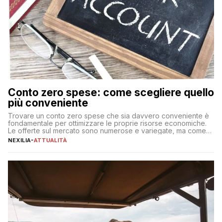
Conto zero spese: come scegliere quello
più conveniente
Trovare un conto zero spese che sia davvero conveniente è
fondamentale per ottimizzare le proprie risorse economiche.
Le offerte sul mercato sono numerose e variegate, ma come
individuare quella più adatta alle proprie esigenze senza
NEXILIA
-
ATTUALITÀ
incorrere in costi nascosti? Optare per un conto zero spese
significa eliminare le spese di gestione che spesso incidono
sul […]