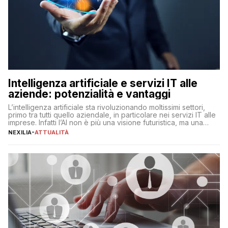
Intelligenza artificiale e servizi IT alle
aziende: potenzialità e vantaggi
L’intelligenza artificiale sta rivoluzionando moltissimi settori,
primo tra tutti quello aziendale, in particolare nei servizi IT alle
imprese. Infatti l’AI non è più una visione futuristica, ma una
realtà operativa che sta portando a un cambio significativo in
NEXILIA
-
ATTUALITÀ
ogni ambito. L’inserimento delle tecnologie di intelligenza
artificiale porta non solo all’ottimizzazione di diverse
operazioni, bensì comporta […]