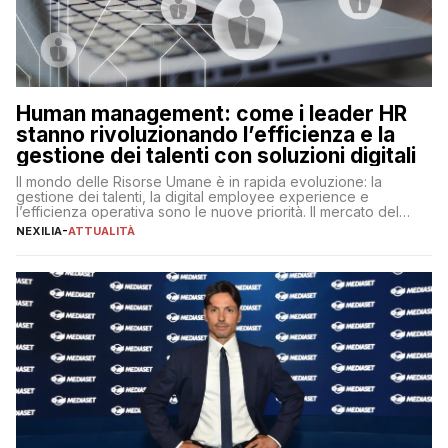
Human management: come i leader HR
stanno rivoluzionando l’efficienza e la
gestione dei talenti con soluzioni digitali
Il mondo delle Risorse Umane è in rapida evoluzione: la
gestione dei talenti, la digital employee experience e
l’efficienza operativa sono le nuove priorità. Il mercato del
lavoro, d’altra parte, è sempre più competitivo con una lotta
NEXILIA
-
ATTUALITÀ
per aggiudicarsi i talenti più validi che si intensifica e le
aspettative dei dipendenti in continua evoluzione. I […]