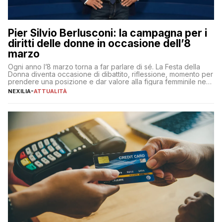
Pier Silvio Berlusconi: la campagna per i
diritti delle donne in occasione dell’8
marzo
Ogni anno l’8 marzo torna a far parlare di sé. La Festa della
Donna diventa occasione di dibattito, riflessione, momento per
prendere una posizione e dar valore alla figura femminile nella
sua complessità e crucialità. A lanciare un messaggio “forte e
NEXILIA
-
ATTUALITÀ
chiaro” quest’anno è stato anche Pier Silvio Berlusconi,
amministratore delegato di Mediaset, che ha […]