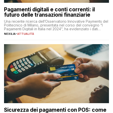
Pagamenti digitali e conti correnti: il
futuro delle transazioni finanziarie
Una recente ricerca dell’Osservatorio Innovative Payments del
Politecnico di Milano, presentata nel corso del convegno “I
Pagamenti Digitali in Italia nel 2024”, ha evidenziato i dati
definitivi del primo semestre 2024 relativamente alle
NEXILIA
-
ATTUALITÀ
transazioni dei pagamenti digitali con carta nel nostro Paese:
223 miliardi di euro. Si ritiene che il totale relativo ai 12 mesi […]
Sicurezza dei pagamenti con POS: come