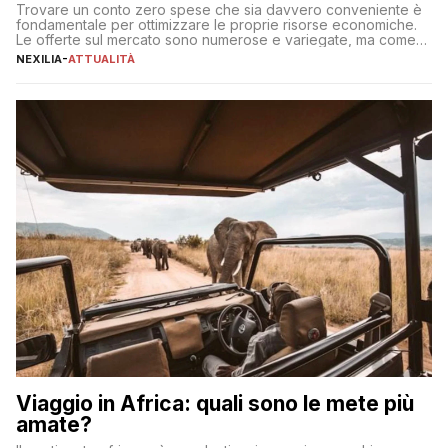
Trovare un conto zero spese che sia davvero conveniente è
fondamentale per ottimizzare le proprie risorse economiche.
Le offerte sul mercato sono numerose e variegate, ma come
individuare quella più adatta alle proprie esigenze senza
NEXILIA
-
ATTUALITÀ
incorrere in costi nascosti? Optare per un conto zero spese
significa eliminare le spese di gestione che spesso incidono
sul […]
Viaggio in Africa: quali sono le mete più
amate?