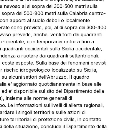
re nevoso al si sopra dei 300-500 metri sulla
 di sopra dei 500-800 metri sulla Calabria centro-
a, con apporti al suolo deboli o localmente
ate sono previste, poi, al di sopra dei 300-400
viso prevede, anche, venti forti dai quadranti
tro-orientale, con temporanei rinforzi fino a
i quadranti occidentali sulla Sicilia occidentale,
denza a ruotare dai quadranti settentrionali.
e coste esposte. Sulla base dei fenomeni previsti
er rischio idrogeologico localizzato su Sicilia,
 su alcuni settori dell’Abruzzo. Il quadro
Italia e’ aggiornato quotidianamente in base alle
ed e’ disponibile sul sito del Dipartimento della
t), insieme alle norme generali di
e informazioni sui livelli di allerta regionali,
dare i singoli territori e sulle azioni di
re territoriali di protezione civile, in contatto
si della situazione, conclude il Dipartimento della