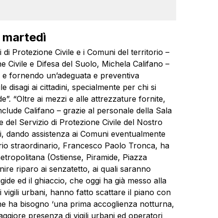
 martedì
di Protezione Civile e i Comuni del territorio –
ne Civile e Difesa del Suolo, Michela Califano –
te e fornendo un’adeguata e preventiva
 disagi ai cittadini, specialmente per chi si
”. “Oltre ai mezzi e alle attrezzature fornite,
onclude Califano – grazie al personale della Sala
e del Servizio di Protezione Civile del Nostro
ati, dando assistenza ai Comuni eventualmente
ario straordinario, Francesco Paolo Tronca, ha
metropolitana (Ostiense, Piramide, Piazza
ire riparo ai senzatetto, ai quali saranno
ide ed il ghiaccio, che oggi ha già messo alla
 vigili urbani, hanno fatto scattare il piano con
 ne ha bisogno ‘una prima accoglienza notturna,
maggiore presenza di vigili urbani ed operatori