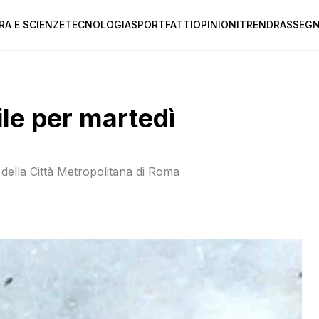
RA E SCIENZE
TECNOLOGIA
SPORT
FATTI
OPINIONI
TREND
RASSEGN
le per martedì
e della Città Metropolitana di Roma