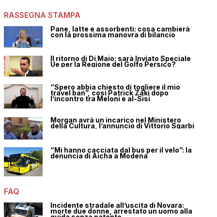
RASSEGNA STAMPA
Pane, latte e assorbenti: cosa cambierà
con la prossima manovra di bilancio
Il ritorno di Di Maio: sarà Inviato Speciale
Ue per la Regione del Golfo Persico?
“Spero abbia chiesto di togliere il mio
travel ban”, così Patrick Zaki dopo
l’incontro tra Meloni e al-Sisi
Morgan avrà un incarico nel Ministero
della Cultura, l’annuncio di Vittorio Sgarbi
“Mi hanno cacciata dal bus per il velo”: la
denuncia di Aicha a Modena
FAQ
Incidente stradale all’uscita di Novara:
morte due donne, arrestato un uomo alla
guida senza patente