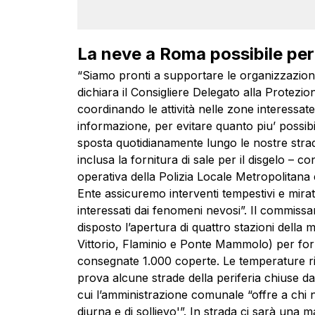
La neve a Roma possibile per
“Siamo pronti a supportare le organizzazioni 
dichiara il Consigliere Delegato alla Protezio
coordinando le attività nelle zone interessa
informazione, per evitare quanto piu’ possibile
sposta quotidianamente lungo le nostre strade
inclusa la fornitura di sale per il disgelo – c
operativa della Polizia Locale Metropolitana 
Ente assicuremo interventi tempestivi e mir
interessati dai fenomeni nevosi”. Il commiss
disposto l’apertura di quattro stazioni della 
Vittorio, Flaminio e Ponte Mammolo) per forn
consegnate 1.000 coperte. Le temperature rig
prova alcune strade della periferia chiuse dai
cui l’amministrazione comunale “offre a chi
diurna e di sollievo'”. In strada ci sarà una 