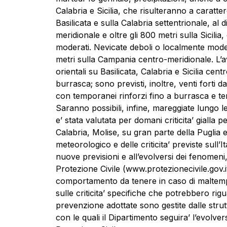
Calabria e Sicilia, che risulteranno a caratte
Basilicata e sulla Calabria settentrionale, al
meridionale e oltre gli 800 metri sulla Sicili
moderati. Nevicate deboli o localmente moder
metri sulla Campania centro-meridionale. L’av
orientali su Basilicata, Calabria e Sicilia cen
burrasca; sono previsti, inoltre, venti forti da
con temporanei rinforzi fino a burrasca e ten
Saranno possibili, infine, mareggiate lungo l
e’ stata valutata per domani criticita’ gialla p
Calabria, Molise, su gran parte della Puglia e
meteorologico e delle criticita’ previste sull’
nuove previsioni e all’evolversi dei fenomeni, 
Protezione Civile (www.protezionecivile.gov.i
comportamento da tenere in caso di maltempo. L
sulle criticita’ specifiche che potrebbero riguar
prevenzione adottate sono gestite dalle struttu
con le quali il Dipartimento seguira’ l’evolver