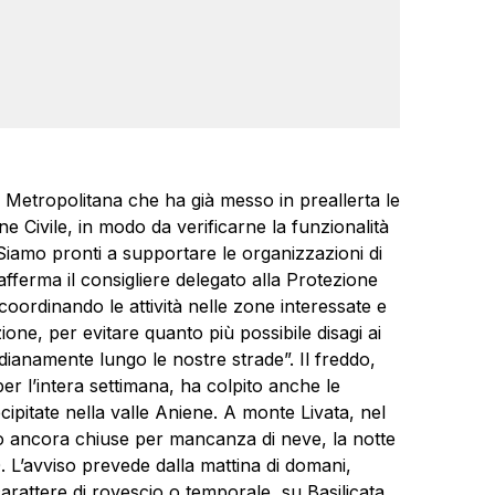
Metropolitana che ha già messo in preallerta le
e Civile, in modo da verificarne la funzionalità
Siamo pronti a supportare le organizzazioni di
 afferma il consigliere delegato alla Protezione
coordinando le attività nelle zone interessate e
ne, per evitare quanto più possibile disagi ai
idianamente lungo le nostre strade”. Il freddo,
r l’intera settimana, ha colpito anche le
ipitate nella valle Aniene. A monte Livata, nel
o ancora chiuse per mancanza di neve, la notte
. L’avviso prevede dalla mattina di domani,
arattere di rovescio o temporale, su Basilicata,