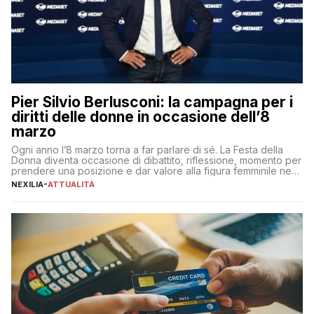
Pier Silvio Berlusconi: la campagna per i
diritti delle donne in occasione dell’8
marzo
Ogni anno l’8 marzo torna a far parlare di sé. La Festa della
Donna diventa occasione di dibattito, riflessione, momento per
prendere una posizione e dar valore alla figura femminile nella
sua complessità e crucialità. A lanciare un messaggio “forte e
NEXILIA
-
ATTUALITÀ
chiaro” quest’anno è stato anche Pier Silvio Berlusconi,
amministratore delegato di Mediaset, che ha […]