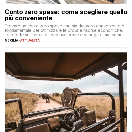
Conto zero spese: come scegliere quello
più conveniente
Trovare un conto zero spese che sia davvero conveniente è
fondamentale per ottimizzare le proprie risorse economiche.
Le offerte sul mercato sono numerose e variegate, ma come
individuare quella più adatta alle proprie esigenze senza
NEXILIA
-
ATTUALITÀ
incorrere in costi nascosti? Optare per un conto zero spese
significa eliminare le spese di gestione che spesso incidono
sul […]