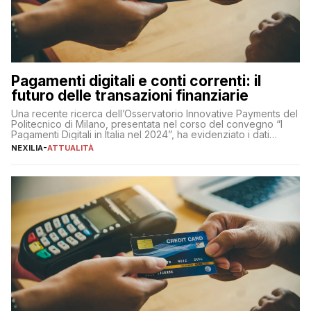
Pagamenti digitali e conti correnti: il
futuro delle transazioni finanziarie
Una recente ricerca dell’Osservatorio Innovative Payments del
Politecnico di Milano, presentata nel corso del convegno “I
Pagamenti Digitali in Italia nel 2024”, ha evidenziato i dati
definitivi del primo semestre 2024 relativamente alle
NEXILIA
-
ATTUALITÀ
transazioni dei pagamenti digitali con carta nel nostro Paese:
223 miliardi di euro. Si ritiene che il totale relativo ai 12 mesi […]