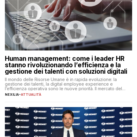
Human management: come i leader HR
stanno rivoluzionando l’efficienza e la
gestione dei talenti con soluzioni digitali
Il mondo delle Risorse Umane è in rapida evoluzione: la
gestione dei talenti, la digital employee experience e
l’efficienza operativa sono le nuove priorità. Il mercato del
lavoro, d’altra parte, è sempre più competitivo con una lotta
NEXILIA
-
ATTUALITÀ
per aggiudicarsi i talenti più validi che si intensifica e le
aspettative dei dipendenti in continua evoluzione. I […]