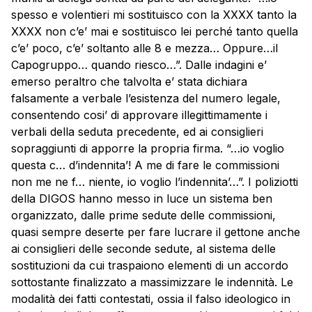
spesso e volentieri mi sostituisco con la XXXX tanto la
XXXX non c’e’ mai e sostituisco lei perché tanto quella
c’e’ poco, c’e’ soltanto alle 8 e mezza… Oppure…il
Capogruppo… quando riesco…”. Dalle indagini e’
emerso peraltro che talvolta e’ stata dichiara
falsamente a verbale l’esistenza del numero legale,
consentendo cosi’ di approvare illegittimamente i
verbali della seduta precedente, ed ai consiglieri
sopraggiunti di apporre la propria firma. “…io voglio
questa c… d’indennita’! A me di fare le commissioni
non me ne f… niente, io voglio l’indennita’…”. I poliziotti
della DIGOS hanno messo in luce un sistema ben
organizzato, dalle prime sedute delle commissioni,
quasi sempre deserte per fare lucrare il gettone anche
ai consiglieri delle seconde sedute, al sistema delle
sostituzioni da cui traspaiono elementi di un accordo
sottostante finalizzato a massimizzare le indennità. Le
modalità dei fatti contestati, ossia il falso ideologico in