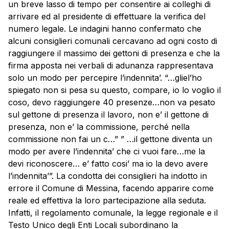
un breve lasso di tempo per consentire ai colleghi di
arrivare ed al presidente di effettuare la verifica del
numero legale. Le indagini hanno confermato che
alcuni consiglieri comunali cercavano ad ogni costo di
raggiungere il massimo dei gettoni di presenza e che la
firma apposta nei verbali di adunanza rappresentava
solo un modo per percepire l’indennita’. “…gliel’ho
spiegato non si pesa su questo, compare, io lo voglio il
coso, devo raggiungere 40 presenze…non va pesato
sul gettone di presenza il lavoro, non e’ il gettone di
presenza, non e’ la commissione, perché nella
commissione non fai un c…” ” …il gettone diventa un
modo per avere l’indennita’ che ci vuoi fare…me la
devi riconoscere… e’ fatto cosi’ ma io la devo avere
l’indennita’”. La condotta dei consiglieri ha indotto in
errore il Comune di
Messina
, facendo apparire come
reale ed effettiva la loro partecipazione alla seduta.
Infatti, il regolamento comunale, la legge regionale e il
Testo Unico degli Enti Locali subordinano la