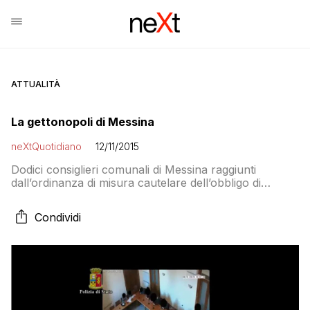
ATTUALITÀ
La gettonopoli di Messina
neXtQuotidiano
12/11/2015
Dodici consiglieri comunali di Messina raggiunti
dall’ordinanza di misura cautelare dell’obbligo di
presentazione alla Polizia Giudiziaria. Truffa aggravata,
falso ideologico e abuso d’ufficio i reati contestati. I
Condividi
consiglieri intervenivano nel corso della seduta per il
tempo strettamente necessario a firmare, e quindi per
ottenere il gettone di presenza