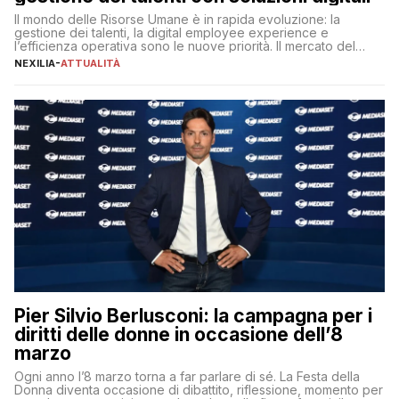
Il mondo delle Risorse Umane è in rapida evoluzione: la
gestione dei talenti, la digital employee experience e
l’efficienza operativa sono le nuove priorità. Il mercato del
lavoro, d’altra parte, è sempre più competitivo con una lotta
NEXILIA
-
ATTUALITÀ
per aggiudicarsi i talenti più validi che si intensifica e le
aspettative dei dipendenti in continua evoluzione. I […]
Pier Silvio Berlusconi: la campagna per i
diritti delle donne in occasione dell’8
marzo
Ogni anno l’8 marzo torna a far parlare di sé. La Festa della
Donna diventa occasione di dibattito, riflessione, momento per