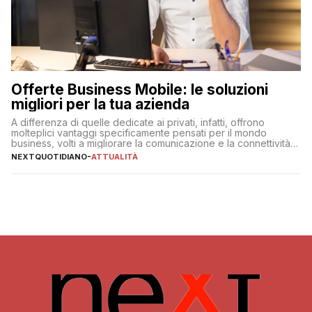
Offerte Business Mobile: le soluzioni
migliori per la tua azienda
A differenza di quelle dedicate ai privati, infatti, offrono
molteplici vantaggi specificamente pensati per il mondo
business, volti a migliorare la comunicazione e la connettività
degli utenti
NEXTQUOTIDIANO
-
ATTUALITÀ