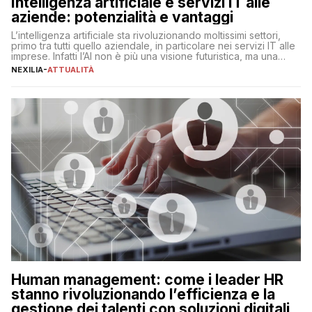
Intelligenza artificiale e servizi IT alle
aziende: potenzialità e vantaggi
L’intelligenza artificiale sta rivoluzionando moltissimi settori,
primo tra tutti quello aziendale, in particolare nei servizi IT alle
imprese. Infatti l’AI non è più una visione futuristica, ma una
realtà operativa che sta portando a un cambio significativo in
NEXILIA
-
ATTUALITÀ
ogni ambito. L’inserimento delle tecnologie di intelligenza
artificiale porta non solo all’ottimizzazione di diverse
operazioni, bensì comporta […]
Human management: come i leader HR
stanno rivoluzionando l’efficienza e la
gestione dei talenti con soluzioni digitali