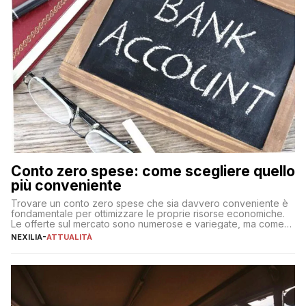
Conto zero spese: come scegliere quello
più conveniente
Trovare un conto zero spese che sia davvero conveniente è
fondamentale per ottimizzare le proprie risorse economiche.
Le offerte sul mercato sono numerose e variegate, ma come
individuare quella più adatta alle proprie esigenze senza
NEXILIA
-
ATTUALITÀ
incorrere in costi nascosti? Optare per un conto zero spese
significa eliminare le spese di gestione che spesso incidono
sul […]