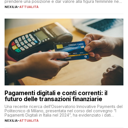
prendere una posizione e dar valore alla figura femminile nella
sua complessità e crucialità. A lanciare un messaggio “forte e
NEXILIA
-
ATTUALITÀ
chiaro” quest’anno è stato anche Pier Silvio Berlusconi,
amministratore delegato di Mediaset, che ha […]
Pagamenti digitali e conti correnti: il
futuro delle transazioni finanziarie
Una recente ricerca dell’Osservatorio Innovative Payments del
Politecnico di Milano, presentata nel corso del convegno “I
Pagamenti Digitali in Italia nel 2024”, ha evidenziato i dati
definitivi del primo semestre 2024 relativamente alle
NEXILIA
-
ATTUALITÀ
transazioni dei pagamenti digitali con carta nel nostro Paese:
223 miliardi di euro. Si ritiene che il totale relativo ai 12 mesi […]