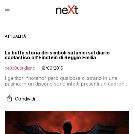
ATTUALITÀ
La buffa storia dei simboli satanici sul diario
scolastico all'Einstein di Reggio Emilia
neXtQuotidiano
18/09/2015
I genitori “notano” però qualcosa di strano in una
pagina: in un disegno sono infatti presenti un caprone
con le corna, il numero 666, teschi, una stella cinque
punte: una serie di simboli legati al satanismo in un
Condividi
diario destinato a bambini? No…