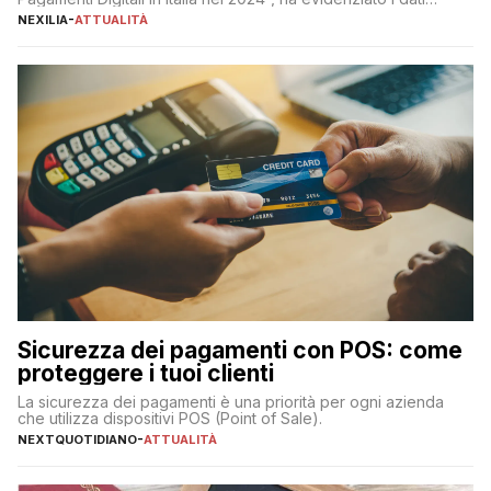
definitivi del primo semestre 2024 relativamente alle
NEXILIA
-
ATTUALITÀ
transazioni dei pagamenti digitali con carta nel nostro Paese:
223 miliardi di euro. Si ritiene che il totale relativo ai 12 mesi […]
Sicurezza dei pagamenti con POS: come
proteggere i tuoi clienti
La sicurezza dei pagamenti è una priorità per ogni azienda
che utilizza dispositivi POS (Point of Sale).
NEXTQUOTIDIANO
-
ATTUALITÀ