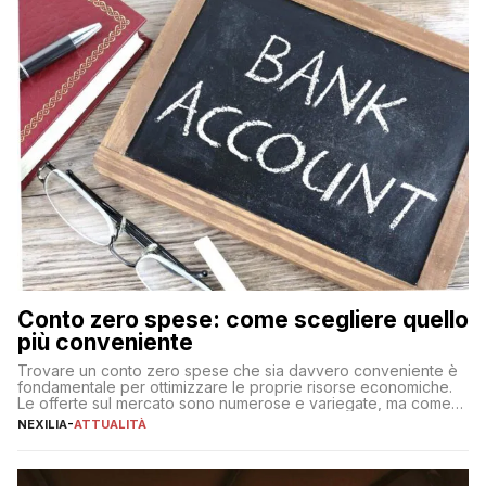
Conto zero spese: come scegliere quello
più conveniente
Trovare un conto zero spese che sia davvero conveniente è
fondamentale per ottimizzare le proprie risorse economiche.
Le offerte sul mercato sono numerose e variegate, ma come
individuare quella più adatta alle proprie esigenze senza
NEXILIA
-
ATTUALITÀ
incorrere in costi nascosti? Optare per un conto zero spese
significa eliminare le spese di gestione che spesso incidono
sul […]