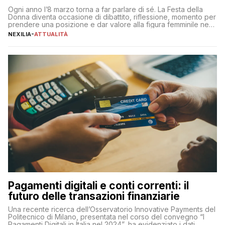
Ogni anno l’8 marzo torna a far parlare di sé. La Festa della
Donna diventa occasione di dibattito, riflessione, momento per
prendere una posizione e dar valore alla figura femminile nella
sua complessità e crucialità. A lanciare un messaggio “forte e
NEXILIA
-
ATTUALITÀ
chiaro” quest’anno è stato anche Pier Silvio Berlusconi,
amministratore delegato di Mediaset, che ha […]
Pagamenti digitali e conti correnti: il
futuro delle transazioni finanziarie
Una recente ricerca dell’Osservatorio Innovative Payments del
Politecnico di Milano, presentata nel corso del convegno “I
Pagamenti Digitali in Italia nel 2024”, ha evidenziato i dati