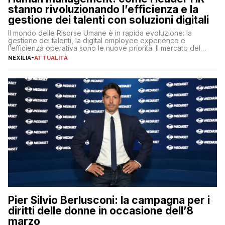
stanno rivoluzionando l’efficienza e la
gestione dei talenti con soluzioni digitali
Il mondo delle Risorse Umane è in rapida evoluzione: la
gestione dei talenti, la digital employee experience e
l’efficienza operativa sono le nuove priorità. Il mercato del
lavoro, d’altra parte, è sempre più competitivo con una lotta
NEXILIA
-
ATTUALITÀ
per aggiudicarsi i talenti più validi che si intensifica e le
aspettative dei dipendenti in continua evoluzione. I […]
Pier Silvio Berlusconi: la campagna per i
diritti delle donne in occasione dell’8
marzo