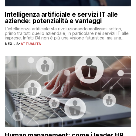
Intelligenza artificiale e servizi IT alle
aziende: potenzialità e vantaggi
L’intelligenza artificiale sta rivoluzionando moltissimi settori,
primo tra tutti quello aziendale, in particolare nei servizi IT alle
imprese. Infatti l’AI non è più una visione futuristica, ma una
realtà operativa che sta portando a un cambio significativo in
NEXILIA
-
ATTUALITÀ
ogni ambito. L’inserimento delle tecnologie di intelligenza
artificiale porta non solo all’ottimizzazione di diverse
operazioni, bensì comporta […]
Human management: come i leader HR